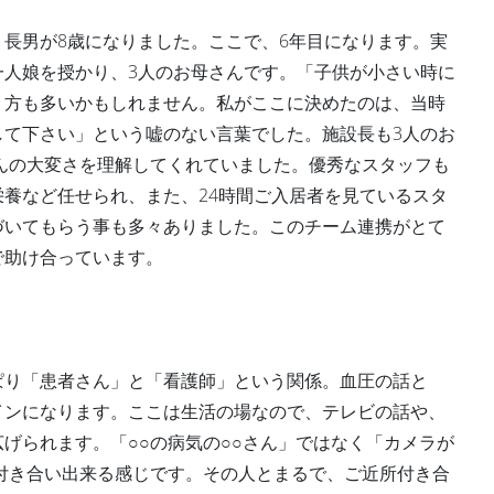
長男が8歳になりました。ここで、6年目になります。実
一人娘を授かり、3人のお母さんです。「子供が小さい時に
う方も多いかもしれません。私がここに決めたのは、当時
して下さい」という嘘のない言葉でした。施設長も3人のお
んの大変さを理解してくれていました。優秀なスタッフも
養など任せられ、また、24時間ご入居者を見ているスタ
づいてもらう事も多々ありました。このチーム連携がとて
で助け合っています。
ぱり「患者さん」と「看護師」という関係。血圧の話と
インになります。ここは生活の場なので、テレビの話や、
げられます。「○○の病気の○○さん」ではなく「カメラが
付き合い出来る感じです。その人とまるで、ご近所付き合