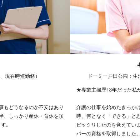
、現在時短勤務）
ドーミー戸田公園：生
★専業主婦歴18年だった私
事もどうなるのか不安はあり
介護の仕事を始めたきっか
半、しっかり産休・育休を頂
時、何となく「できる」と
ます。
ビックリしたのを覚えてい
パーの資格を取得しました