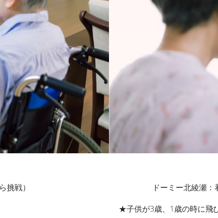
から挑戦）
ドーミー北綾瀬：
★子供が3歳、1歳の時に飛