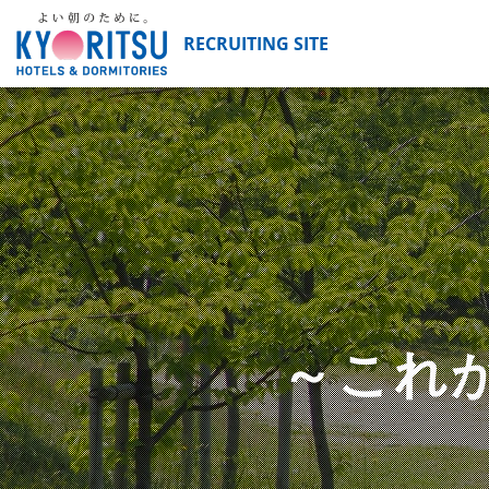
RECRUITING SITE
～これ