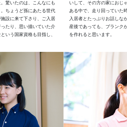
た。驚いたのは、こんなにも
いして、その方の家におじ
と。ちょうど孫にあたる世代
ある中で、走り回っていた
が施設に来て下さり、ご入居
入居者とたっぷりお話しな
行ったり、思い描いていた介
産後であっても、ブランク
士という国家資格も目指し、
を作れると思います。