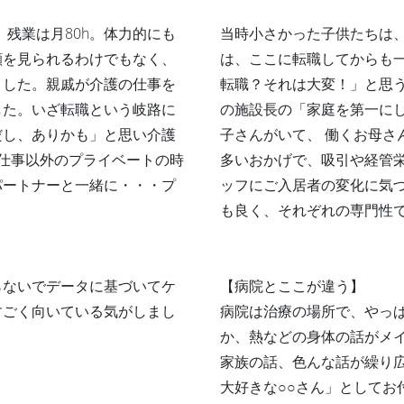
。残業は月80h。体力的にも
当時小さかった子供たちは、
顔を見られるわけでもなく、
は、ここに転職してからも
ました。親戚が介護の仕事を
転職？それは大変！」と思
した。いざ転職という岐路に
の施設長の「家庭を第一に
だし、ありかも」と思い介護
子さんがいて、 働くお母さ
仕事以外のプライベートの時
多いおかげで、吸引や経管栄
パートナーと一緒に・・・プ
ッフにご入居者の変化に気
も良く、それぞれの専門性
らないでデータに基づいてケ
【病院とここが違う】
すごく向いている気がしまし
病院は治療の場所で、やっ
か、熱などの身体の話がメ
家族の話、色んな話が繰り広
大好きな○○さん」としてお