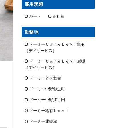
雇用形態
パート
正社員
勤務地
ドーミーＣａｒｅＬｅｖｉ亀有
（デイサービス）
ドーミーＣａｒｅＬｅｖｉ岩槻
（デイサービス）
西武新宿線「上
JR中央線「
ドーミーときわ台
ドーミー中野弥生町
ドーミー中野江古田
ドーミー亀有Ｌｅｖｉ
ドーミー北綾瀬