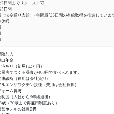
は2日間までリクエスト可
暇3日間
暇（法令通り支給）※年間最低5日間の有給取得を推進していま
後休暇
暇
暇
暇
保険加入
拠出年金
社宅あり（部屋代2万円）
の厨房でつくる昼食が400円で食べられます。
健康診断（費用は会社負担）
フルエンザワクチン接種（費用は会社負担）
フォーム貸与
金制度（入社から3年経過後）
5歳（70歳まで再雇用制度あり）
運営ホテルの社員割引