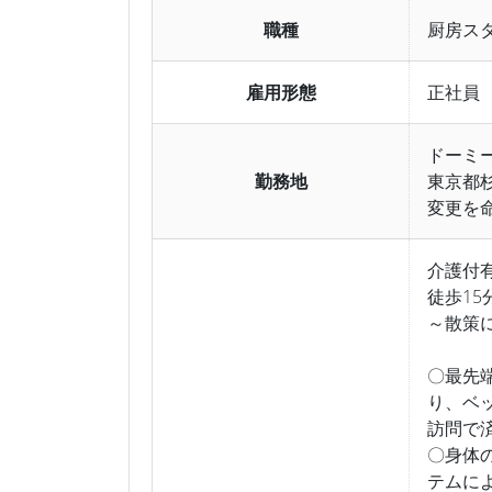
職種
厨房ス
雇用形態
正社員
ドーミ
勤務地
東京都杉
変更を
介護付
徒歩1
～散策
〇最先
り、ベ
訪問で
〇身体
テムに