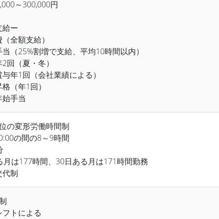
,000～300,000円
支給ー
費（全額支給）
手当（25%割増で支給、平均10時間以内）
年2回（夏・冬）
賞与年1回（会社業績による）
昇格（年1回）
年始手当
単位の変形労働時間制
20:00の間の8～9時間
分
る月は177時間、30日ある月は171時間勤務
交代制
制
シフトによる