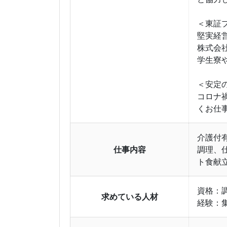
＜東証
堅実経
株式会
学生寮
＜安定
コロナ
くお仕
介護付
仕事内容
調理、
ト食献
資格：
求めている人材
経験：