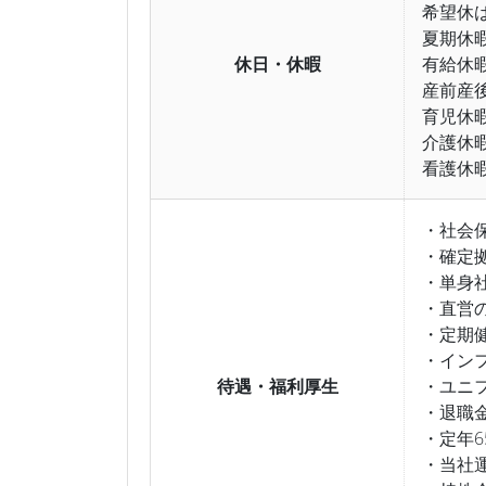
希望休
夏期休
休日・休暇
有給休
産前産
育児休
介護休
看護休
・社会
・確定
・単身
・直営
・定期
・イン
待遇・福利厚生
・ユニ
・退職
・定年6
・当社