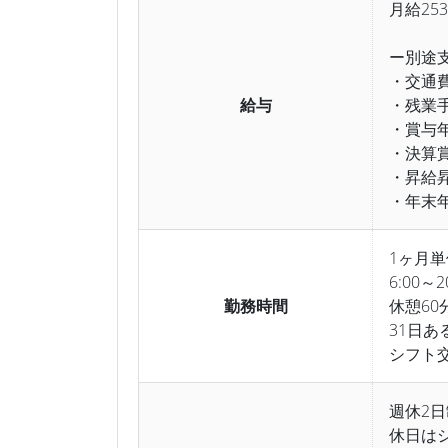
月給253
ー別途
・交通
給与
・残業
・賞与
・決算
・昇給
・年末
1ヶ月
6:00～
勤務時間
休憩60
31日あ
シフト
週休2日
休日は