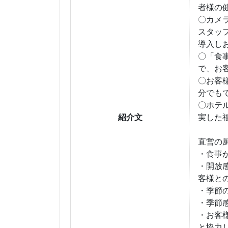
者様の
〇カメ
スタッ
導入し
〇「食
で、お
〇お客
分でも
〇ホテ
紹介文
実した
直営の
・食事
・開放
客様と
・季節
・季節
・お客
と協力