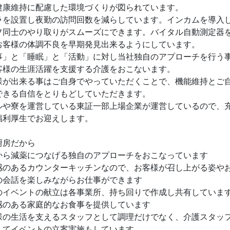
健康維持に配慮した環境づくりが図られています。
ラを設置し夜勤の訪問回数を減らしています。インカムを導入
フ同士のやり取りがスムーズにできます。バイタル自動測定器
お客様の体調不良を早期発見出来るようにしています。
事」と「睡眠」と「活動」に対し当社独自のアプローチを行う
客様の生涯活躍を支援する介護をおこないます。
様が出来る事はご自身でやっていただくことで、機能維持とご
できる自信をとりもどしていただきます。
ルや寮を運営している東証一部上場企業が運営しているので、
福利厚生でお迎えします。
厨房だから
から減薬につなげる独自のアプローチをおこなっています
感のあるカウンターキッチンなので、お客様が召し上がる姿や
の会話を楽しみながらお仕事ができます
のイベントの献立は各事業所、持ち回りで作成し共有していま
感のある家庭的なお食事を提供しています
様の生活を支えるスタッフとして調理だけでなく、介護スタッ
してイベントの立案実施もしています