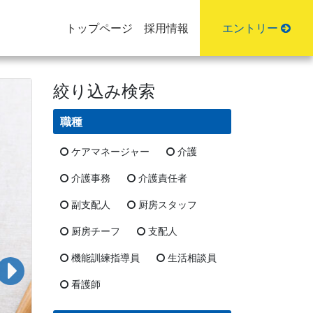
トップページ
採用情報
エントリー
絞り込み検索
職種
ケアマネージャー
介護
介護事務
介護責任者
副支配人
厨房スタッフ
厨房チーフ
支配人
機能訓練指導員
生活相談員
看護師