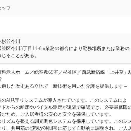
タッフ
ー杉並今川
並区今川3丁目11-6 ※業務の都合により勤務場所または業務の
命じることがある。
有料老人ホーム／総室数65室／杉並区／西武新宿線「上井草」
5分
に適した歴史ある立地で 新技術を用いた介護を提供します～
端のAI見守りシステムが導入されています。このシステムによ
ッドからの離床やバイタル測定が遠隔で確認でき、必要最低限
済むため、ご入居者様の安心と安全を確保しています。
のリズムを整える調光調色システムを採用しています。このシ
より、共用部の照明が時間帯に応じて自動的に調整され、ご入