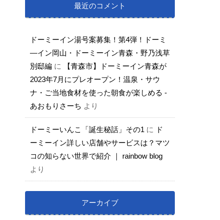
最近のコメント
ドーミーイン湯号案募集！第4弾！ドーミ
―イン岡山・ドーミーイン青森・野乃浅草
別邸編
に
【青森市】ドーミーイン青森が
2023年7月にプレオープン！温泉・サウ
ナ・ご当地食材を使った朝食が楽しめる -
あおもりさーち
より
ドーミーいんこ「誕生秘話」その1
に
ド
ーミーイン詳しい店舗やサービスは？マツ
コの知らない世界で紹介 ｜ rainbow blog
より
アーカイブ