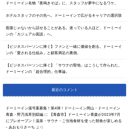
ドーミーイン名物『夜鳴きそば』に、スタッフが夢中になるワケ。
ホテルスタッフのその先へ。ドーミーインで広がるキャリアの選択肢
面接じゃないから話せることがある。迷っている人ほど、ドーミーイ
ンの「カジュアル面談」へ。
【ビジネスパーソンに捧ぐ】ファンと一緒に価値を創る。ドーミーイ
ンの「愛される仕組み」と顧客満足の裏側。
【ビジネスパーソンに捧ぐ】「サウナの聖地」はこうして作られた。
ドーミーインの「超合理的」仕事論。
最近のコメント
ドーミーイン湯号案募集！第4弾！ドーミ―イン岡山・ドーミーイン
青森・野乃浅草別邸編
に
【青森市】ドーミーイン青森が2023年7月
にプレオープン！温泉・サウナ・ご当地食材を使った朝食が楽しめる
- あおもりさーち
より