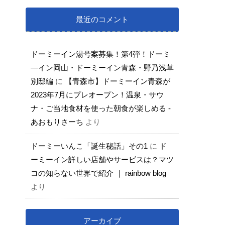
最近のコメント
ドーミーイン湯号案募集！第4弾！ドーミ
―イン岡山・ドーミーイン青森・野乃浅草
別邸編
に
【青森市】ドーミーイン青森が
2023年7月にプレオープン！温泉・サウ
ナ・ご当地食材を使った朝食が楽しめる -
あおもりさーち
より
ドーミーいんこ「誕生秘話」その1
に
ド
ーミーイン詳しい店舗やサービスは？マツ
コの知らない世界で紹介 ｜ rainbow blog
より
アーカイブ