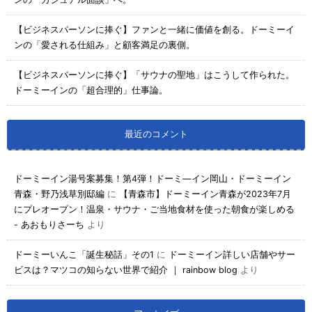
【ビジネスパーソンに捧ぐ】ファンと一緒に価値を創る。ドーミーイ
ンの「愛される仕組み」と顧客満足の裏側。
【ビジネスパーソンに捧ぐ】「サウナの聖地」はこうして作られた。
ドーミーインの「超合理的」仕事論。
最近のコメント
ドーミーイン湯号案募集！第4弾！ドーミ―イン岡山・ドーミーイン
青森・野乃浅草別邸編
に
【青森市】ドーミーイン青森が2023年7月
にプレオープン！温泉・サウナ・ご当地食材を使った朝食が楽しめる
- あおもりさーち
より
ドーミーいんこ「誕生秘話」その1
に
ドーミーイン詳しい店舗やサー
ビスは？マツコの知らない世界で紹介 ｜ rainbow blog
より