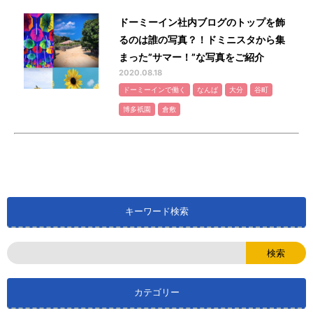
ドーミーイン社内ブログのトップを飾
るのは誰の写真？！ドミニスタから集
まった”サマー！”な写真をご紹介
2020.08.18
ドーミーインで働く
なんば
大分
谷町
博多祇園
倉敷
キーワード検索
カテゴリー