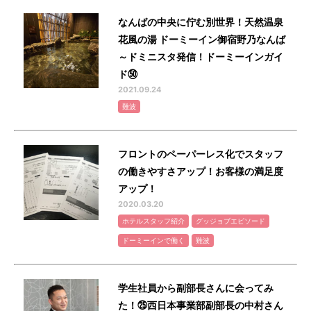
なんばの中央に佇む別世界！天然温泉
花風の湯 ドーミーイン御宿野乃なんば
～ドミニスタ発信！ドーミーインガイ
ド㊿
2021.09.24
難波
フロントのペーパーレス化でスタッフ
の働きやすさアップ！お客様の満足度
アップ！
2020.03.20
ホテルスタッフ紹介
グッジョブエピソード
ドーミーインで働く
難波
学生社員から副部長さんに会ってみ
た！㉕西日本事業部副部長の中村さん