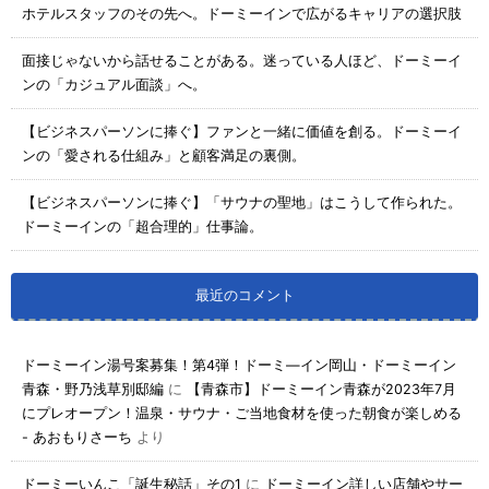
ホテルスタッフのその先へ。ドーミーインで広がるキャリアの選択肢
面接じゃないから話せることがある。迷っている人ほど、ドーミーイ
ンの「カジュアル面談」へ。
【ビジネスパーソンに捧ぐ】ファンと一緒に価値を創る。ドーミーイ
ンの「愛される仕組み」と顧客満足の裏側。
【ビジネスパーソンに捧ぐ】「サウナの聖地」はこうして作られた。
ドーミーインの「超合理的」仕事論。
最近のコメント
ドーミーイン湯号案募集！第4弾！ドーミ―イン岡山・ドーミーイン
青森・野乃浅草別邸編
に
【青森市】ドーミーイン青森が2023年7月
にプレオープン！温泉・サウナ・ご当地食材を使った朝食が楽しめる
- あおもりさーち
より
ドーミーいんこ「誕生秘話」その1
に
ドーミーイン詳しい店舗やサー