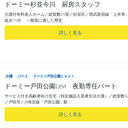
ドーミー杉並今川 厨房スタッフ
介護付有料老人ホーム／総室数65室／杉並区／西武新宿線「上井草
徒歩15分 ～散策に適した歴史...
詳しく見る
介護
パート
ドーミー戸田公園Ｌｅｖｉ
ドーミー戸田公園Levi 夜勤専任パート
サービス付き高齢者向け住宅（特定施設入居者生活介護）／総室数4
／戸田市／JR埼京線「戸田公園」駅...
詳しく見る