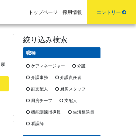
トップページ
採用情報
エントリー
絞り込み検索
職種
」駅
ケアマネージャー
介護
介護事務
介護責任者
副支配人
厨房スタッフ
厨房チーフ
支配人
機能訓練指導員
生活相談員
看護師