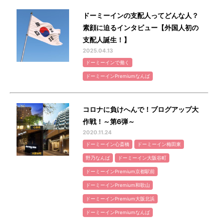
ドーミーインの支配人ってどんな人？
素顔に迫るインタビュー【外国人初の
支配人誕生！】
2025.04.13
ドーミーインで働く
ドーミーインPremiumなんば
コロナに負けへんで！ブログアップ大
作戦！～第6弾～
2020.11.24
ドーミーイン心斎橋
ドーミーイン梅田東
野乃なんば
ドーミーイン大阪谷町
ドーミーインPremium京都駅前
ドーミーインPremium和歌山
ドーミーインPremium大阪北浜
ドーミーインPremiumなんば