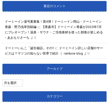
最近のコメント
ドーミーイン湯号案募集！第4弾！ドーミ―イン岡山・ドーミーイン
青森・野乃浅草別邸編
に
【青森市】ドーミーイン青森が2023年7月
にプレオープン！温泉・サウナ・ご当地食材を使った朝食が楽しめる
- あおもりさーち
より
ドーミーいんこ「誕生秘話」その1
に
ドーミーイン詳しい店舗やサー
ビスは？マツコの知らない世界で紹介 ｜ rainbow blog
より
アーカイブ
カテゴリー