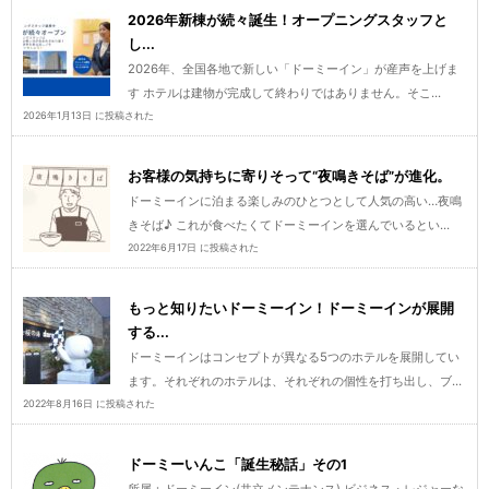
2026年新棟が続々誕生！オープニングスタッフと
し...
2026年、全国各地で新しい「ドーミーイン」が産声を上げま
す ホテルは建物が完成して終わりではありません。そこ...
2026年1月13日 に投稿された
お客様の気持ちに寄りそって“夜鳴きそば”が進化。
ドーミーインに泊まる楽しみのひとつとして人気の高い…夜鳴
きそば♪ これが食べたくてドーミーインを選んでいるとい...
2022年6月17日 に投稿された
もっと知りたいドーミーイン！ドーミーインが展開
する...
ドーミーインはコンセプトが異なる5つのホテルを展開してい
ます。それぞれのホテルは、それぞれの個性を打ち出し、ブ...
2022年8月16日 に投稿された
ドーミーいんこ「誕生秘話」その1
所属：ドーミーイン(共立メンテナンス) ビジネス・レジャーな