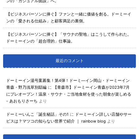
ンの「カジュアル面談」へ。
【ビジネスパーソンに捧ぐ】ファンと一緒に価値を創る。ドーミーイ
ンの「愛される仕組み」と顧客満足の裏側。
【ビジネスパーソンに捧ぐ】「サウナの聖地」はこうして作られた。
ドーミーインの「超合理的」仕事論。
最近のコメント
ドーミーイン湯号案募集！第4弾！ドーミ―イン岡山・ドーミーイン
青森・野乃浅草別邸編
に
【青森市】ドーミーイン青森が2023年7月
にプレオープン！温泉・サウナ・ご当地食材を使った朝食が楽しめる
- あおもりさーち
より
ドーミーいんこ「誕生秘話」その1
に
ドーミーイン詳しい店舗やサー
ビスは？マツコの知らない世界で紹介 ｜ rainbow blog
より