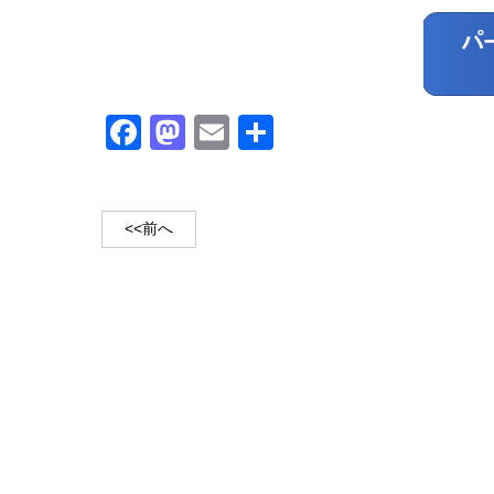
Facebook
Mastodon
Email
共
有
<<前へ