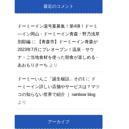
最近のコメント
ドーミーイン湯号案募集！第4弾！ドーミ
―イン岡山・ドーミーイン青森・野乃浅草
別邸編
に
【青森市】ドーミーイン青森が
2023年7月にプレオープン！温泉・サウ
ナ・ご当地食材を使った朝食が楽しめる -
あおもりさーち
より
ドーミーいんこ「誕生秘話」その1
に
ド
ーミーイン詳しい店舗やサービスは？マツ
コの知らない世界で紹介 ｜ rainbow blog
より
アーカイブ