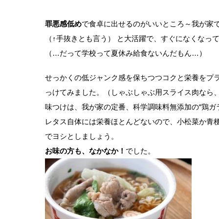
罪悪感低め
で食卓に出せるのがいいところ～我が家で
（↑手抜きとも言う） と大活躍で、すぐになくなっ
（…だって学校って夏休み給食ないんだもん…）
せっかくの低ジャンク感を保ちつつコクと栄養をプラ
っけてみました。（しゃぶしゃぶ用スライス肉なら
味つけは、我が家の定番、科学調味料無添加の“鶏ガ
レタス自体には栄養ほとんどないので、小松菜か青
でヨシとしましょう。
お味の方も、なかなか！
でした。