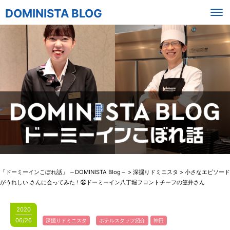
DOMINISTA BLOG
「ドーミーインこぼれ話」 ～DOMINISTA Blog～
>
深掘りドミニスタ
>
小さなエピソード
がうれしい さんに会ってみた！㉖ドーミーイン八丁堀フロントチーフの笠井さん
2020
06/26
深掘りドミニスタ
ホテルスタッフ紹介
神田