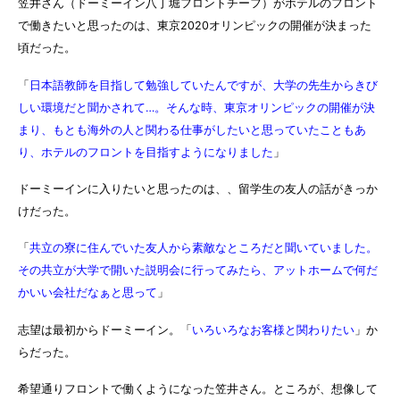
笠井さん（ドーミーイン八丁堀フロントチーフ）がホテルのフロント
で働きたいと思ったのは、東京2020オリンピックの開催が決まった
頃だった。
「
日本語教師を目指して勉強していたんですが、大学の先生からきび
しい環境だと聞かされて…。そんな時、東京オリンピックの開催が決
まり、もとも海外の人と関わる仕事がしたいと思っていたこともあ
り、ホテルのフロントを目指すようになりました
」
ドーミーインに入りたいと思ったのは、、留学生の友人の話がきっか
けだった。
「
共立の寮に住んでいた友人から素敵なところだと聞いていました。
その共立が大学で開いた説明会に行ってみたら、アットホームで何だ
かいい会社だなぁと思って
」
志望は最初からドーミーイン。「
いろいろなお客様と関わりたい
」か
らだった。
希望通りフロントで働くようになった笠井さん。ところが、想像して