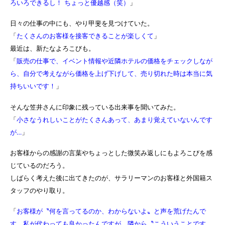
ろいろできるし！ ちょっと優越感（笑）
」
日々の仕事の中にも、やり甲斐を見つけていた。
「
たくさんのお客様を接客できることが楽しくて
」
最近は、新たなよろこびも。
「
販売の仕事で、イベント情報や近隣ホテルの価格をチェックしなが
ら、自分で考えながら価格を上げ下げして、売り切れた時は本当に気
持ちいいです！
」
そんな笠井さんに印象に残っている出来事を聞いてみた。
「
小さなうれしいことがたくさんあって、あまり覚えていないんです
が…
」
お客様からの感謝の言葉やちょっとした微笑み返しにもよろこびを感
じているのだろう。
しばらく考えた後に出てきたのが、サラリーマンのお客様と外国籍ス
タッフのやり取り。
「
お客様が〝何を言ってるのか、わからないよ〟と声を荒げたんで
す。私が代わっても良かったんですが、隣から〝こういうことです