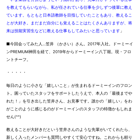
を教えてもらいながら、私が任されている仕事を少しずつ後輩に教え
ています。もともと日本語教師を目指していたこともあり、教えるこ
とが大好き。まだまだ自分にも覚えることはたくさんありますが、将
来は技能実習生などに教える仕事もしてみたいと思っています
」
■今回会ってみた人…笠井 （かさい）さん。2017年入社。ドーミーイ
ンPREMIUM神田を経て、2019年からドーミーイン八丁堀。現・フロ
ントチーフ。
・・・・・
毎日のように小さな「嬉しいこと」が生まれるドーミーインのフロン
ト。困っていたスタッフをサポートしたうえで、本人の「最後までや
れた！」を引き出した笠井さん、お見事です。誰かの「嬉しい」をわ
がことのように感じるのがドーミーインのスタッフの特徴かもしれま
せん(^^)
教えることが大好きだという笠井さんのような先輩がいてくれたら、
新しく入ったメンバーも質問しやすくて安心ですね。これからも頼り