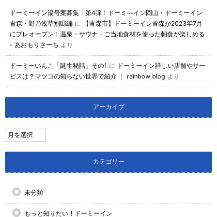
ドーミーイン湯号案募集！第4弾！ドーミ―イン岡山・ドーミーイン
青森・野乃浅草別邸編
に
【青森市】ドーミーイン青森が2023年7月
にプレオープン！温泉・サウナ・ご当地食材を使った朝食が楽しめる
- あおもりさーち
より
ドーミーいんこ「誕生秘話」その1
に
ドーミーイン詳しい店舗やサー
ビスは？マツコの知らない世界で紹介 ｜ rainbow blog
より
アーカイブ
カテゴリー
未分類
もっと知りたい！ドーミーイン