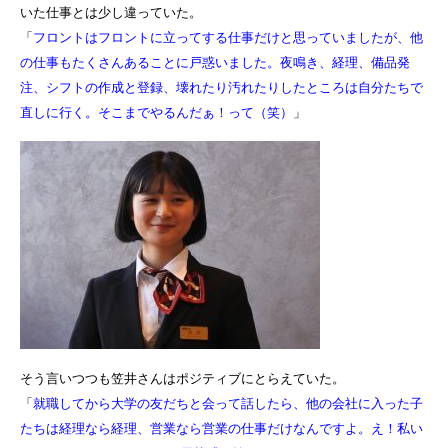
いた仕事とは少し違っていた。
「
フロントはフロントに立ってする仕事だけと思っていましたが、他
の仕事もたくさんあることに戸惑いました。夜鳴き、経理、備品発
注、シフトの作成と登録、壊れたり汚れたりしたところは自分たちで
直しに行く。そこまでやるんだぁ！って（笑）
」
そう言いつつも笠井さんはポジティブにとらえていた。
「
就職してから大学の友だちと会って話したら、他の会社に入った子
たちは経理なら経理、営業なら営業の仕事だけなんですよ。え！私い