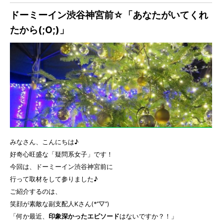
ドーミーイン渋谷神宮前☆「あなたがいてくれ
たから(;O;)」
みなさん、こんにちは♪
好奇心旺盛な「疑問系女子」です！
今回は、ドーミーイン渋谷神宮前に
行って取材をして参りました♪
ご紹介するのは、
笑顔が素敵な副支配人Kさん(*’’▽’’)
「何か最近、
印象深かったエピソード
はないですか？！」