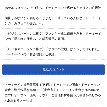
ホテルスタッフのその先へ。ドーミーインで広がるキャリアの選択肢
面接じゃないから話せることがある。迷っている人ほど、ドーミーイ
ンの「カジュアル面談」へ。
【ビジネスパーソンに捧ぐ】ファンと一緒に価値を創る。ドーミーイ
ンの「愛される仕組み」と顧客満足の裏側。
【ビジネスパーソンに捧ぐ】「サウナの聖地」はこうして作られた。
ドーミーインの「超合理的」仕事論。
最近のコメント
ドーミーイン湯号案募集！第4弾！ドーミ―イン岡山・ドーミーイン
青森・野乃浅草別邸編
に
【青森市】ドーミーイン青森が2023年7月
にプレオープン！温泉・サウナ・ご当地食材を使った朝食が楽しめる
- あおもりさーち
より