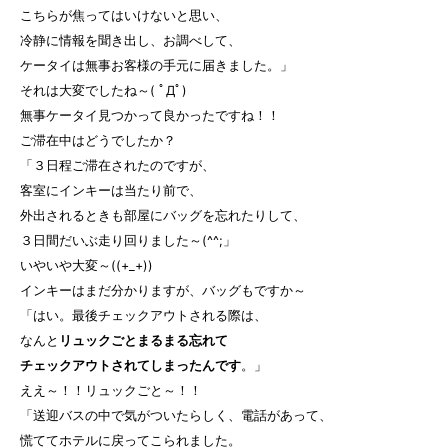
こちらが焦ってはいけないと思い、
冷静に情報を聞き出し、お調べして、
ケータイは無事お客様の手元に届きました。」
それは大変でしたね～( ﾟДﾟ)
無事ケータイ見つかって良かったですね！！
ご滞在中はどうでしたか？
「３日程ご滞在されたのですが、
客室にインキーは当たり前で、
外出されるときも部屋にバッグを忘れたりして、
３日間だいぶ走り回りました～(^^;」
いやいや大変～((+_+))
インキーはまだ分かりますが、バッグもですか～
「はい。最後チェックアウトされる際は、
なんと
リュックごとまるまる忘れて
チェックアウトされてしまったんです
。」
ええ～！！リュックごと～！！
「送迎バスの中で気がついたらしく、電話があって、
慌ててホテルに戻ってこられました。