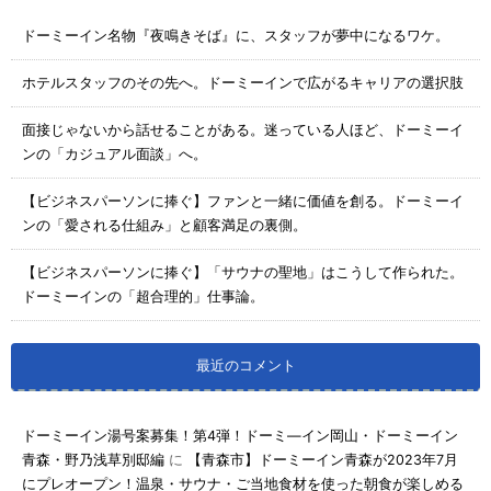
ドーミーイン名物『夜鳴きそば』に、スタッフが夢中になるワケ。
ホテルスタッフのその先へ。ドーミーインで広がるキャリアの選択肢
面接じゃないから話せることがある。迷っている人ほど、ドーミーイ
ンの「カジュアル面談」へ。
【ビジネスパーソンに捧ぐ】ファンと一緒に価値を創る。ドーミーイ
ンの「愛される仕組み」と顧客満足の裏側。
【ビジネスパーソンに捧ぐ】「サウナの聖地」はこうして作られた。
ドーミーインの「超合理的」仕事論。
最近のコメント
ドーミーイン湯号案募集！第4弾！ドーミ―イン岡山・ドーミーイン
青森・野乃浅草別邸編
に
【青森市】ドーミーイン青森が2023年7月
にプレオープン！温泉・サウナ・ご当地食材を使った朝食が楽しめる