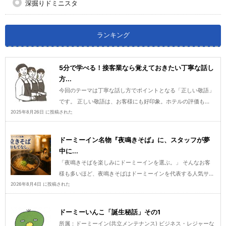
深掘りドミニスタ
ランキング
5分で学べる！接客業なら覚えておきたい丁寧な話し
方...
今回のテーマは丁寧な話し方でポイントとなる「正しい敬語」
です。 正しい敬語は、お客様にも好印象。ホテルの評価も...
2025年8月26日 に投稿された
ドーミーイン名物『夜鳴きそば』に、スタッフが夢
中に...
「夜鳴きそばを楽しみにドーミーインを選ぶ。」 そんなお客
様も多いほど、夜鳴きそばはドーミーインを代表する人気サ...
2026年8月4日 に投稿された
ドーミーいんこ「誕生秘話」その1
所属：ドーミーイン(共立メンテナンス) ビジネス・レジャーな