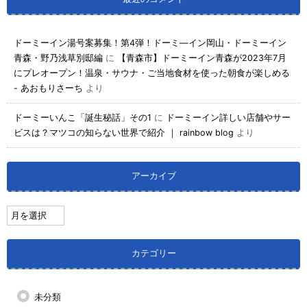
ドーミーイン湯号案募集！第4弾！ドーミ―イン岡山・ドーミーイン
青森・野乃浅草別邸編
に
【青森市】ドーミーイン青森が2023年7月
にプレオープン！温泉・サウナ・ご当地食材を使った朝食が楽しめる
- あおもりさーち
より
ドーミーいんこ「誕生秘話」その1
に
ドーミーイン詳しい店舗やサー
ビスは？マツコの知らない世界で紹介 ｜ rainbow blog
より
アーカイブ
カテゴリー
未分類