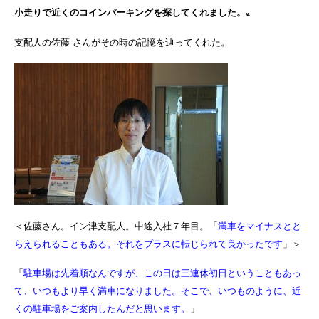
小走りで近くのコインパーキングを探してくれました。〟
支配人の佐藤 さんがその時の記憶を辿ってくれた。
＜佐藤さん。イン津支配人。中途入社７年目。「
満車をマイナスとと
らえられることもある。それをプラスに転じられて良かったです
」＞
「
駐車場は先着順なんですが、この日は三連休初日ということもあっ
て、いつもより早く満車になりました。そこで、いつものように、近
くの駐車場をご案内したんだと思います。
」