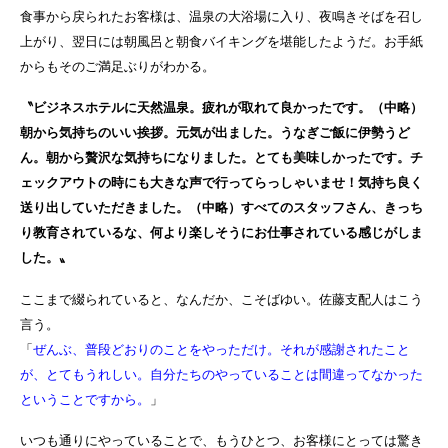
食事から戻られたお客様は、温泉の大浴場に入り、夜鳴きそばを召し
上がり、翌日には朝風呂と朝食バイキングを堪能したようだ。お手紙
からもそのご満足ぶりがわかる。
〝ビジネスホテルに天然温泉。疲れが取れて良かったです。（中略）
朝から気持ちのいい挨拶。元気が出ました。うなぎご飯に伊勢うど
ん。朝から贅沢な気持ちになりました。とても美味しかったです。チ
ェックアウトの時にも大きな声で行ってらっしゃいませ！気持ち良く
送り出していただきました。（中略）すべてのスタッフさん、きっち
り教育されているな、何より楽しそうにお仕事されている感じがしま
した。〟
ここまで綴られていると、なんだか、こそばゆい。佐藤支配人はこう
言う。
「
ぜんぶ、普段どおりのことをやっただけ。それが感謝されたこと
が、とてもうれしい。自分たちのやっていることは間違ってなかった
ということですから。
」
いつも通りにやっていることで、もうひとつ、お客様にとっては驚き