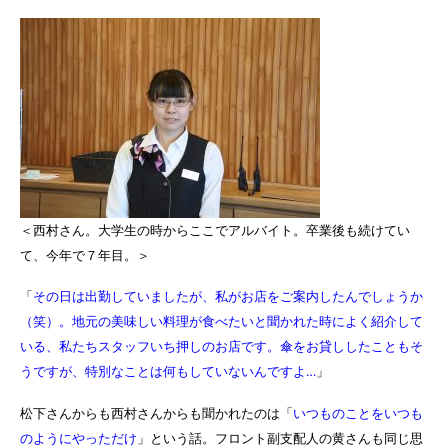
＜西村さん。大学生の時からここでアルバイト。卒業後も続けてい
て、今年で７年目。＞
「
その日は出勤していましたが、私がお店をご案内したんでしょうか
（笑）。地元の美味しい料理が食べたいと聞かれた時によく紹介して
いる、私たちスタッフいち押しのお店です。傘をお貸ししたこともそ
うですが、特別なことは何もしていないんですよ…
」
松下さんからも西村さんからも聞かれたのは「
いつものことをいつも
のようにやっただけ
」という話。フロント副支配人の黄さんも同じ思