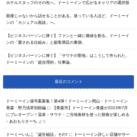
ホテルスタッフのその先へ。ドーミーインで広がるキャリアの選択肢
面接じゃないから話せることがある。迷っている人ほど、ドーミーイ
ンの「カジュアル面談」へ。
【ビジネスパーソンに捧ぐ】ファンと一緒に価値を創る。ドーミーイ
ンの「愛される仕組み」と顧客満足の裏側。
【ビジネスパーソンに捧ぐ】「サウナの聖地」はこうして作られた。
ドーミーインの「超合理的」仕事論。
最近のコメント
ドーミーイン湯号案募集！第4弾！ドーミ―イン岡山・ドーミーイン
青森・野乃浅草別邸編
に
【青森市】ドーミーイン青森が2023年7月
にプレオープン！温泉・サウナ・ご当地食材を使った朝食が楽しめる
- あおもりさーち
より
ドーミーいんこ「誕生秘話」その1
に
ドーミーイン詳しい店舗やサー