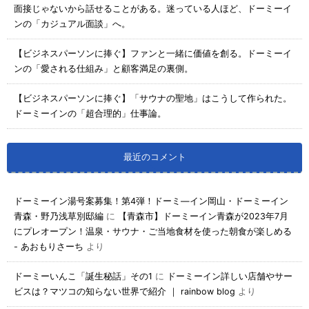
面接じゃないから話せることがある。迷っている人ほど、ドーミーイ
ンの「カジュアル面談」へ。
【ビジネスパーソンに捧ぐ】ファンと一緒に価値を創る。ドーミーイ
ンの「愛される仕組み」と顧客満足の裏側。
【ビジネスパーソンに捧ぐ】「サウナの聖地」はこうして作られた。
ドーミーインの「超合理的」仕事論。
最近のコメント
ドーミーイン湯号案募集！第4弾！ドーミ―イン岡山・ドーミーイン
青森・野乃浅草別邸編
に
【青森市】ドーミーイン青森が2023年7月
にプレオープン！温泉・サウナ・ご当地食材を使った朝食が楽しめる
- あおもりさーち
より
ドーミーいんこ「誕生秘話」その1
に
ドーミーイン詳しい店舗やサー
ビスは？マツコの知らない世界で紹介 ｜ rainbow blog
より