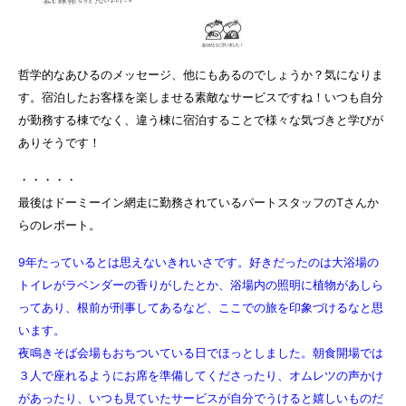
哲学的なあひるのメッセージ、他にもあるのでしょうか？気になりま
す。
宿泊したお客様を楽しませる素敵なサービスですね！いつも自分
が勤務する棟でなく、違う棟に宿泊することで様々な気づきと学びが
ありそうです！
・・・・・
最後はドーミーイン網走に勤務されているパートスタッフのTさんか
らのレポート。
9年たっているとは思えないきれいさです。好きだったのは大浴場の
トイレがラベンダーの香りがしたとか、浴場内の照明に植物があしら
ってあり、根前が刑事してあるなど、ここでの旅を印象づけるなと思
います。
夜鳴きそば会場もおちついている日でほっとしました。朝食開場では
３人で座れるようにお席を準備してくださったり、オムレツの声かけ
があったり、いつも見ていたサービスが自分でうけると嬉しいものだ