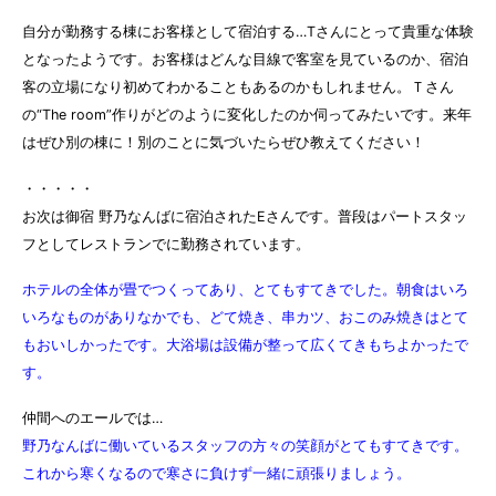
自分が勤務する棟にお客様として宿泊する…Tさんにとって貴重な体験
となったようです。お客様はどんな目線で客室を見ているのか、宿泊
客の立場になり初めてわかることもあるのかもしれません。Ｔさん
の“The room”作りがどのように変化したのか伺ってみたいです。来年
はぜひ別の棟に！別のことに気づいたらぜひ教えてください！
・・・・・
お次は御宿 野乃なんばに宿泊されたEさんです。普段はパートスタッ
フとしてレストランでに勤務されています。
ホテルの全体が畳でつくってあり、とてもすてきでした。
朝食はいろ
いろなものがありなかでも、どて焼き、串カツ、おこのみ焼きはとて
もおいしかったです。大浴場は設備が整って広くてきもちよかったで
す。
仲間へのエールでは…
野乃なんばに働いているスタッフの方々の笑顔がとてもすてきです。
これから寒くなるので寒さに負けず一緒に頑張りましょう。