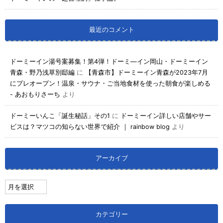
最近のコメント
ドーミーイン湯号案募集！第4弾！ドーミ―イン岡山・ドーミーイン
青森・野乃浅草別邸編
に
【青森市】ドーミーイン青森が2023年7月
にプレオープン！温泉・サウナ・ご当地食材を使った朝食が楽しめる
- あおもりさーち
より
ドーミーいんこ「誕生秘話」その1
に
ドーミーイン詳しい店舗やサー
ビスは？マツコの知らない世界で紹介 ｜ rainbow blog
より
アーカイブ
カテゴリー