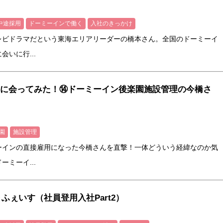
中途採用
ドーミーインで働く
入社のきっかけ
レビドラマだという東海エリアリーダーの橋本さん。全国のドーミーイ
いに行...
に会ってみた！⑭ドーミーイン後楽園施設管理の今橋さ
園
施設管理
ーインの直接雇用になった今橋さんを直撃！一体どういう経緯なのか気
ミーイ...
ゅ～ふぇいす（社員登用入社Part2）