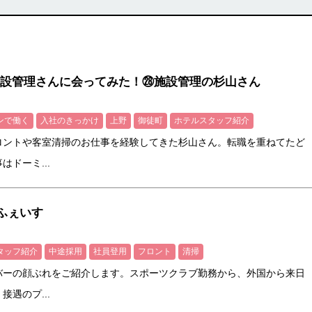
設管理さんに会ってみた！㉘施設管理の杉山さん
ンで働く
入社のきっかけ
上野
御徒町
ホテルスタッフ紹介
ロントや客室清掃のお仕事を経験してきた杉山さん。転職を重ねてたど
ドーミ...
～ふぇいす
タッフ紹介
中途採用
社員登用
フロント
清掃
バーの顔ぶれをご紹介します。スポーツクラブ勤務から、外国から来日
遇のプ...