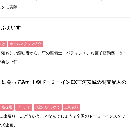
に実際...
ゅ～ふぇいす
かけ
ホテルスタッフ紹介
う頼もしい経験者から、車の整備士、パティシエ、お菓子店勤務…さま
しい仲...
んに会ってみた！⑨ドーミーインEX三河安城の副支配人の
中途採用
フロント
入社のきっかけ
三河安城
ンに出戻り」…どういうことなんでしょう？全国のドーミーインスタッ
企画、...