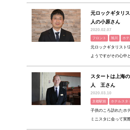
元ロックギタリス
人の小原さん
2020.02.07
フロント
旭川
ホテ
元ロックギタリスト!
ようですがその心中とは
スタートは上海の
人 王さん
2020.03.10
京都駅前
ホテルスタ
子供のころ訪れたホ
ミニスタに会って実際に