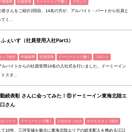
中途採用
社員登用
ドーミーインで働く
フロント
の皆さんをご紹介2回目。14名の方が、アルバイト・パートから社員と
く...
ゅ～ふぇいす（社員登用入社Part1）
タッフ紹介
中途採用
社員登用
ドーミーインで働く
フロント
アルバイトからの社員登用14名の入社式を行いました。ドーミーイン
スタ...
勤続表彰 さんに会ってみた！⑪ドーミーイン東海北陸エ
口さん
エピソード
ドーミーインで働く
入社のきっかけ
ホテルスタッフ紹介
して10年、三河安城を拠点に東海北陸エリアの総支配人を務める江口