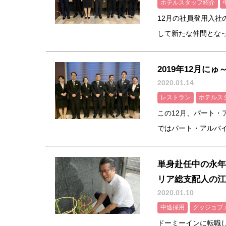
ホテルスタッフ紹介
12月の社員登用入社
して新たな仲間となって
2019年12月に
2020.01.14
レストラン
ホテルス
この12月、パート・
ではパート・アルバイト
単身赴任中の永年
リア総支配人の江
2020.01.10
中途採用
グッジョブ
ドーミーインに転職