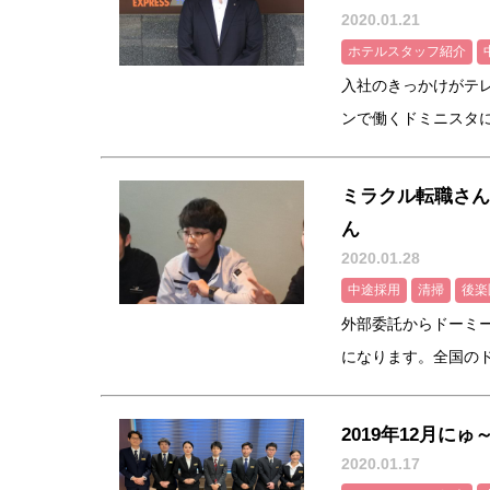
2020.01.21
ホテルスタッフ紹介
入社のきっかけがテ
ンで働くドミニスタに会
ミラクル転職さん
ん
2020.01.28
中途採用
清掃
後楽
外部委託からドーミ
になります。全国のドー
2019年12月に
2020.01.17