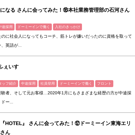
になる さんに会ってみた！⑱本社業務管理部の石河さん
中途採用
ドーミーインで働く
入社のきっかけ
たのに社会人になってもコーチ、筋トレが嫌いだったのに資格を取って
英語が...
～ふぇいす
タッフ紹介
中途採用
社員登用
ドーミーインで働く
フロント
験者、そして元お客様…2020年1月にもさまざまな経歴の方が中途採
ー...
『HOTEL』 さんに会ってみた！⑫ドーミーイン東海エリ
さん