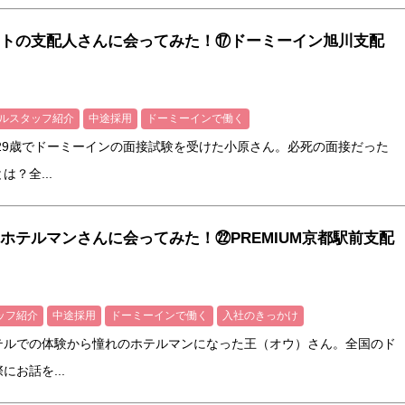
トの支配人さんに会ってみた！⑰ドーミーイン旭川支配
ルスタッフ紹介
中途採用
ドーミーインで働く
29歳でドーミーインの面接試験を受けた小原さん。必死の面接だった
？全...
ホテルマンさんに会ってみた！㉒PREMIUM京都駅前支配
ッフ紹介
中途採用
ドーミーインで働く
入社のきっかけ
テルでの体験から憧れのホテルマンになった王（オウ）さん。全国のド
お話を...