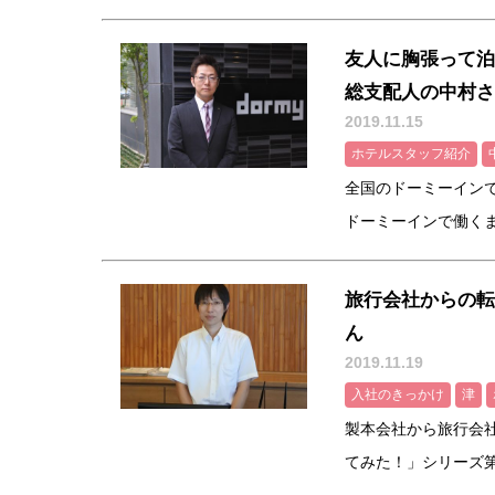
友人に胸張って泊
総支配人の中村さ
2019.11.15
ホテルスタッフ紹介
全国のドーミーイン
ドーミーインで働くまで
旅行会社からの転
ん
2019.11.19
入社のきっかけ
津
製本会社から旅行会
てみた！」シリーズ第7