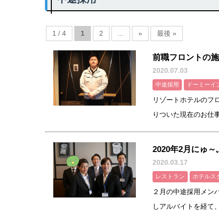
1 / 4
1
2
...
»
最後 »
前職フロントの施
2020.07.03
中途採用
ドーミーイ
リゾートホテルのフ
りついた現在のお仕事は
2020年2月にゅ
2020.03.17
レストラン
ホテルス
２月の中途採用メン
しアルバイトを経て、接