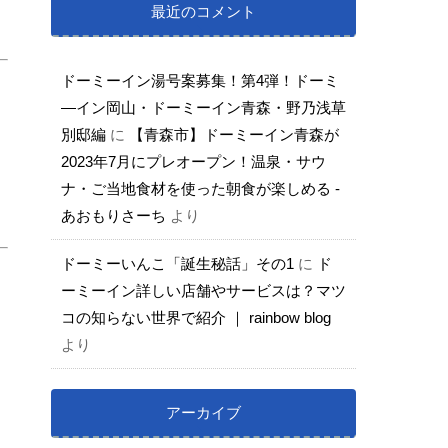
最近のコメント
ドーミーイン湯号案募集！第4弾！ドーミ
―イン岡山・ドーミーイン青森・野乃浅草
別邸編
に
【青森市】ドーミーイン青森が
2023年7月にプレオープン！温泉・サウ
ナ・ご当地食材を使った朝食が楽しめる -
あおもりさーち
より
ドーミーいんこ「誕生秘話」その1
に
ド
ーミーイン詳しい店舗やサービスは？マツ
コの知らない世界で紹介 ｜ rainbow blog
より
アーカイブ