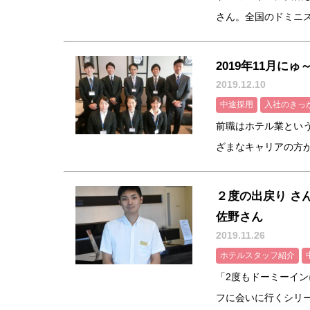
さん。全国のドミニスタ
2019年11月に
2019.12.10
中途採用
入社のきっ
前職はホテル業とい
ざまなキャリアの方が新
２度の出戻り さ
佐野さん
2019.11.26
ホテルスタッフ紹介
「2度もドーミーイ
フに会いに行くシリーズ