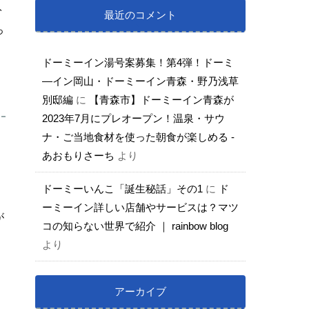
ト
最近のコメント
っ
ドーミーイン湯号案募集！第4弾！ドーミ
―イン岡山・ドーミーイン青森・野乃浅草
別邸編
に
【青森市】ドーミーイン青森が
2023年7月にプレオープン！温泉・サウ
ナ・ご当地食材を使った朝食が楽しめる -
あおもりさーち
より
ドーミーいんこ「誕生秘話」その1
に
ド
ーミーイン詳しい店舗やサービスは？マツ
が
コの知らない世界で紹介 ｜ rainbow blog
より
アーカイブ