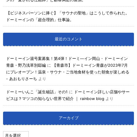
【ビジネスパーソンに捧ぐ】「サウナの聖地」はこうして作られた。
ドーミーインの「超合理的」仕事論。
最近のコメント
ドーミーイン湯号案募集！第4弾！ドーミ―イン岡山・ドーミーイン
青森・野乃浅草別邸編
に
【青森市】ドーミーイン青森が2023年7月
にプレオープン！温泉・サウナ・ご当地食材を使った朝食が楽しめる
- あおもりさーち
より
ドーミーいんこ「誕生秘話」その1
に
ドーミーイン詳しい店舗やサー
ビスは？マツコの知らない世界で紹介 ｜ rainbow blog
より
アーカイブ