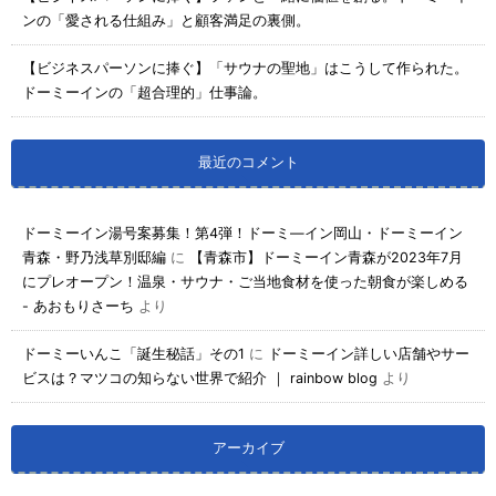
ンの「愛される仕組み」と顧客満足の裏側。
【ビジネスパーソンに捧ぐ】「サウナの聖地」はこうして作られた。
ドーミーインの「超合理的」仕事論。
最近のコメント
ドーミーイン湯号案募集！第4弾！ドーミ―イン岡山・ドーミーイン
青森・野乃浅草別邸編
に
【青森市】ドーミーイン青森が2023年7月
にプレオープン！温泉・サウナ・ご当地食材を使った朝食が楽しめる
- あおもりさーち
より
ドーミーいんこ「誕生秘話」その1
に
ドーミーイン詳しい店舗やサー
ビスは？マツコの知らない世界で紹介 ｜ rainbow blog
より
アーカイブ