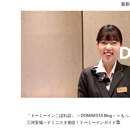
最新
「ドーミーインこぼれ話」 ～DOMINISTA Blog～
>
もっ
三河安城～ドミニスタ発信！ドーミーインガイド㉖