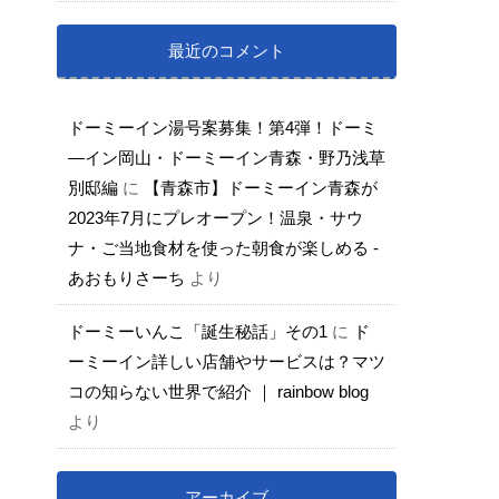
最近のコメント
ドーミーイン湯号案募集！第4弾！ドーミ
―イン岡山・ドーミーイン青森・野乃浅草
別邸編
に
【青森市】ドーミーイン青森が
2023年7月にプレオープン！温泉・サウ
ナ・ご当地食材を使った朝食が楽しめる -
あおもりさーち
より
ドーミーいんこ「誕生秘話」その1
に
ド
ーミーイン詳しい店舗やサービスは？マツ
コの知らない世界で紹介 ｜ rainbow blog
より
アーカイブ