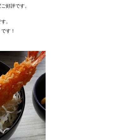
変ご好評です。
です。
」です！