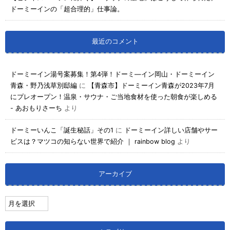
ドーミーインの「超合理的」仕事論。
最近のコメント
ドーミーイン湯号案募集！第4弾！ドーミ―イン岡山・ドーミーイン
青森・野乃浅草別邸編
に
【青森市】ドーミーイン青森が2023年7月
にプレオープン！温泉・サウナ・ご当地食材を使った朝食が楽しめる
- あおもりさーち
より
ドーミーいんこ「誕生秘話」その1
に
ドーミーイン詳しい店舗やサー
ビスは？マツコの知らない世界で紹介 ｜ rainbow blog
より
アーカイブ