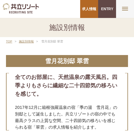
求人情報
ENTRY
RECRUITING SITE
施設別情報
TOP
施設別情報
雪月花別邸 翠雲
雪月花別邸 翠雲
全てのお部屋に、天然温泉の露天風呂。四
季よりもさらに繊細な二十四節気の移ろい
を感じて。
2017年12月に箱根強羅温泉の宿「季の湯 雪月花」の
別邸として誕生しました。共立リゾートの宿の中でも
最高クラスの上質な空間、二十四節気の移ろいを感じ
られる宿「翠雲」の求人情報を紹介します。