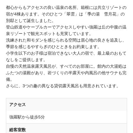
都心からもアクセスの良い温泉の名所、箱根には共立リゾートの
宿が4棟あります。そのひとつ「翠雲」は「季の湯 雪月花」の
別邸として誕生しました。
登山鉄道やケーブルカーでアクセスしやすい強羅は丘の中腹の温
泉リゾートで観光スポットも充実しています。
洗練された和モダンを感じられる空間は居心地の良さを追及し、
季節を感じるやすらぎのひとときをお約束します。
小学生以下のお子様は宿泊できない大人の宿で、最上級のおもて
なしをご提供します。
自慢の天然温泉露天風呂が、すべてのお部屋に。館内の大湯処は
ふたつの湯殿があり、岩づくりの半露天や内風呂の他サウナも完
備。
さらに、3つの趣の異なる貸切露天風呂も用意されています。
アクセス
強羅駅から徒歩5分
総客室数