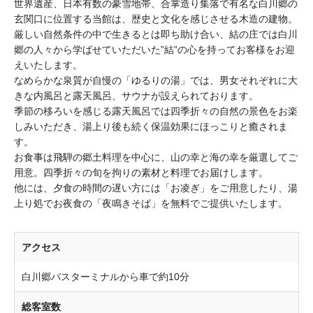
世界遺産、日本有数の豪雪地帯、合掌造り集落で有名な白川郷の
玄関口に位置する当館は、歴史と文化を感じさせる木造の建物。
厳しい自然条件の中で生きるとは即ち助け合い、結の庄では白川
郷の人々から学ばせていただいた”結”の心を持ってお客様をお迎
えいたします。
なめらかな泉質が自慢の「ゆるりの湯」では、男女それぞれに大
きな内風呂と露天風呂、サウナが設えられております。
季節の移ろいを感じる露天風呂では四季折々の自然の景色をお楽
しみいただき、湯上り後も続く保温効果にほっこりと癒されま
す。
お食事は飛騨の郷土料理を中心に、山の幸と海の幸を厳選してご
用意。四季折々の旬を拘りの素材と料理でお届けします。
他には、夕食の時間の遅い方には「お凌ぎ」をご用意したり、湯
上り処でお夜食の「夜鳴きそば」を無料でご提供いたします。
アクセス
白川郷バスターミナルから車で約10分
総客室数