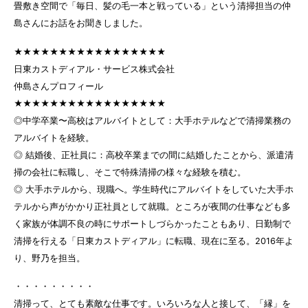
畳敷き空間で「毎日、髪の毛一本と戦っている」という清掃担当の仲
島さんにお話をお聞きしました。
★★★★★★★★★★★★★★★★★
日東カストディアル・サービス株式会社
仲島さんプロフィール
★★★★★★★★★★★★★★★★★
◎中学卒業〜高校はアルバイトとして：大手ホテルなどで清掃業務の
アルバイトを経験。
◎ 結婚後、正社員に：高校卒業までの間に結婚したことから、派遣清
掃の会社に転職し、そこで特殊清掃の様々な経験を積む。
◎ 大手ホテルから、現職へ。学生時代にアルバイトをしていた大手ホ
テルから声がかかり正社員として就職。ところが夜間の仕事なども多
く家族が体調不良の時にサポートしづらかったこともあり、日勤制で
清掃を行える「日東カストディアル」に転職、現在に至る。2016年よ
り、野乃を担当。
・・・・・・・・・
清掃って、とても素敵な仕事です。いろいろな人と接して、「縁」を