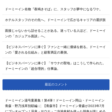
ドーミーイン名物『夜鳴きそば』に、スタッフが夢中になるワケ。
ホテルスタッフのその先へ。ドーミーインで広がるキャリアの選択肢
面接じゃないから話せることがある。迷っている人ほど、ドーミーイ
ンの「カジュアル面談」へ。
【ビジネスパーソンに捧ぐ】ファンと一緒に価値を創る。ドーミーイ
ンの「愛される仕組み」と顧客満足の裏側。
【ビジネスパーソンに捧ぐ】「サウナの聖地」はこうして作られた。
ドーミーインの「超合理的」仕事論。
最近のコメント
ドーミーイン湯号案募集！第4弾！ドーミ―イン岡山・ドーミーイン
青森・野乃浅草別邸編
に
【青森市】ドーミーイン青森が2023年7月
にプレオープン！温泉・サウナ・ご当地食材を使った朝食が楽しめる