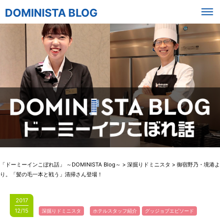
DOMINISTA BLOG
「ドーミーインこぼれ話」 ～DOMINISTA Blog～
>
深掘りドミニスタ
>
御宿野乃・境港よ
り。「髪の毛一本と戦う」清掃さん登場！
2017
12/15
深掘りドミニスタ
ホテルスタッフ紹介
グッジョブエピソード