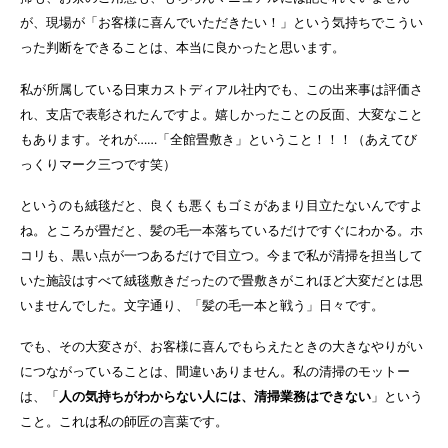
が、現場が「お客様に喜んでいただきたい！」という気持ちでこうい
った判断をできることは、本当に良かったと思います。
私が所属している日東カストディアル社内でも、この出来事は評価さ
れ、支店で表彰されたんですよ。嬉しかったことの反面、大変なこと
もあります。それが……「全館畳敷き」ということ！！！（あえてび
っくりマーク三つです笑）
というのも絨毯だと、良くも悪くもゴミがあまり目立たないんですよ
ね。ところが畳だと、髪の毛一本落ちているだけですぐにわかる。ホ
コリも、黒い点が一つあるだけで目立つ。今まで私が清掃を担当して
いた施設はすべて絨毯敷きだったので畳敷きがこれほど大変だとは思
いませんでした。文字通り、「髪の毛一本と戦う」日々です。
でも、その大変さが、お客様に喜んでもらえたときの大きなやりがい
につながっていることは、間違いありません。私の清掃のモットー
は、「
人の気持ちがわからない人には、清掃業務はできない
」という
こと。これは私の師匠の言葉です。