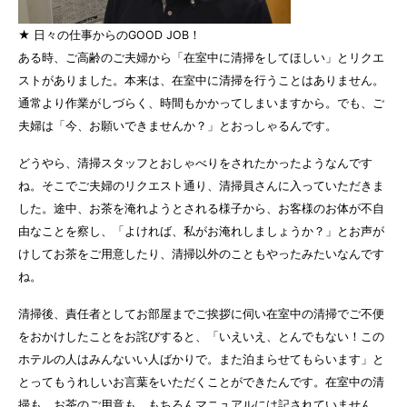
★ 日々の仕事からのGOOD JOB！
ある時、ご高齢のご夫婦から「在室中に清掃をしてほしい」とリクエ
ストがありました。本来は、在室中に清掃を行うことはありません。
通常より作業がしづらく、時間もかかってしまいますから。でも、ご
夫婦は「今、お願いできませんか？」とおっしゃるんです。
どうやら、清掃スタッフとおしゃべりをされたかったようなんです
ね。そこでご夫婦のリクエスト通り、清掃員さんに入っていただきま
した。途中、お茶を淹れようとされる様子から、お客様のお体が不自
由なことを察し、「よければ、私がお淹れしましょうか？」とお声が
けしてお茶をご用意したり、清掃以外のこともやったみたいなんです
ね。
清掃後、責任者としてお部屋までご挨拶に伺い在室中の清掃でご不便
をおかけしたことをお詫びすると、「いえいえ、とんでもない！この
ホテルの人はみんないい人ばかりで。また泊まらせてもらいます」と
とってもうれしいお言葉をいただくことができたんです。在室中の清
掃も、お茶のご用意も、もちろんマニュアルには記されていません