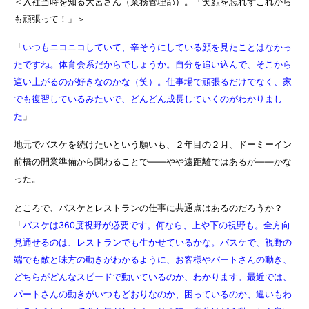
＜入社当時を知る大宮さん（業務管理部）。「笑顔を忘れずこれから
も頑張って！」＞
「
いつもニコニコしていて、辛そうにしている顔を見たことはなかっ
たですね。体育会系だからでしょうか。自分を追い込んで、そこから
這い上がるのが好きなのかな（笑）。仕事場で頑張るだけでなく、家
でも復習しているみたいで、どんどん成長していくのがわかりまし
た
」
地元でバスケを続けたいという願いも、２年目の２月、ドーミーイン
前橋の開業準備から関わることで――やや遠距離ではあるが――かな
った。
ところで、バスケとレストランの仕事に共通点はあるのだろうか？
「
バスケは360度視野が必要です。何なら、上や下の視野も。全方向
見通せるのは、レストランでも生かせているかな。バスケで、視野の
端でも敵と味方の動きがわかるように、お客様やパートさんの動き、
どちらがどんなスピードで動いているのか、わかります。最近では、
パートさんの動きがいつもどおりなのか、困っているのか、違いもわ