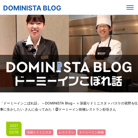
DOMINISTA BLOG
「ドーミーインこぼれ話」 ～DOMINISTA Blog～
>
深掘りドミニスタ
>
バスケの視野を仕
事に生かしたい さんに会ってみた！㊴ドーミーイン前橋レストラン杉谷さん
2021
02/19
深掘りドミニスタ
レストラン
ドーミーイン前橋