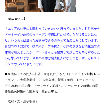
【Now and …】
「
エリアの仕事にも関わっていきたいと思っていました。11月末から
ドーミーイン高崎の再オープン準備に行かせていただけることにな
り、いつもとは違った経験ができるのをとても楽しみにしています。
新型コロナ対策で、換気やテーブル拭き、小鉢のフタなど衛生面での
作業が増えましたが、パートさんとも協力して少しでも早く対応した
いと思っています。当面の目標は副支配人になること。ずっとレスト
ランでやっていきたいです
」
■今回会ってみた人…杉谷（すぎたに）さん（ドーミーイン前橋 レス
トラン）。大学卒業後、2017年入社。新卒４年目。ドーミーイン
PREMIUM小樽の後、ドーミーイン前橋へ。ドーミーイン前橋には開
業準備の段階から関わり、現在に至る。
（取材・文＝庄子明夫）