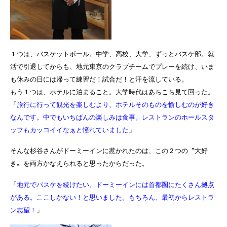
１つは、バスケットボール。中学、高校、大学、ずっとバスケ部。就
活で引退してからも、地元東京のクラブチームでプレーを続け、いま
も休みの日には帰って練習だ！試合だ！と汗を流している。
もう１つは、ホテルに泊まること。大学時代はあちこち見て回った。
「
旅行に行って観光を楽しむより、ホテルそのものを愉しむのが好き
なんです。中でもいちばんの楽しみは食事。レストランのホールスタ
ッフもカッコイイなぁと憧れていました
」
そんな杉谷さんがドーミーインに惹かれたのは、この２つの〝大好
き〟を両方かなえられると思ったからだった。
「
地元でバスケを続けたい。ドーミーインには首都圏にたくさん拠点
がある。ここしかない！と思いました。もちろん、最初からレストラ
ン志望！
」