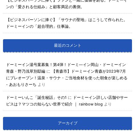
【ビジネスパーソンに捧ぐ】ファンと一緒に価値を創る。ドーミーイ
ンの「愛される仕組み」と顧客満足の裏側。
【ビジネスパーソンに捧ぐ】「サウナの聖地」はこうして作られた。
ドーミーインの「超合理的」仕事論。
最近のコメント
ドーミーイン湯号案募集！第4弾！ドーミ―イン岡山・ドーミーイン
青森・野乃浅草別邸編
に
【青森市】ドーミーイン青森が2023年7月
にプレオープン！温泉・サウナ・ご当地食材を使った朝食が楽しめる
- あおもりさーち
より
ドーミーいんこ「誕生秘話」その1
に
ドーミーイン詳しい店舗やサー
ビスは？マツコの知らない世界で紹介 ｜ rainbow blog
より
アーカイブ