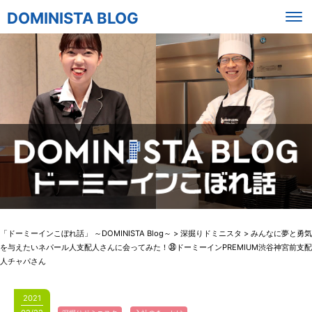
DOMINISTA BLOG
「ドーミーインこぼれ話」 ～DOMINISTA Blog～
>
深掘りドミニスタ
>
みんなに夢と勇気
を与えたいネパール人支配人さんに会ってみた！㊳ドーミーインPREMIUM渋谷神宮前支配
人チャパさん
2021