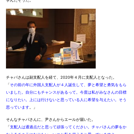
学んだそうだ。
チャパさんは副支配人を経て、2020年４月に支配人となった。
「
その前の年に外国人支配人が４人誕生して、夢と希望と勇気をもら
いました。自分にもチャンスがあるって。今度は私がみなさんの目標
になりたい。上には行けないと思っている人に希望を与えたい。そう
思っています
。」
そんなチャパさんに、尹さんからエールが届いた。
「
支配人は通過点だと思って頑張ってください。チャパさんの夢をか