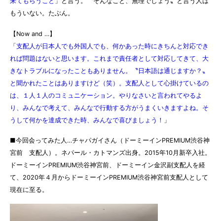
来てもらうこと
」と言う。〝そんなこと、無理でしょう〟と言う人は
もういない。たぶん。
【Now and …】
「
支配人が日本人でも外国人でも、何かあった時にきちんと対応でき
れば問題はないと思います。これまで責任者として対応してきて、大
きなトラブルになったこともありません。〝日本語は通じますか？〟
と聞かれたことはありますけど（笑）。支配人として心掛けているの
は、１人１人のコミュニケーション。やりなさいと言われてやるよ
り、みんなで考えて、みんなで行動する方がうまくいきますよね。そ
うして何かを達成できた時、みんなで喜びましょう！
」
■今回会ってみた人…チャパガイさん（ドーミーインPREMIUM渋谷神
宮前 支配人）。ネパール・カトマンズ出身。2015年10月新卒入社。
ドーミーインPREMIUM渋谷神宮前、ドーミーイン金沢副支配人を経
て、2020年４月からドーミーインPREMIUM渋谷神宮前支配人として
現在に至る。