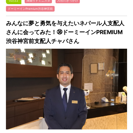
02/22
深掘りドミニスタ
入社のきっかけ
ドーミーインPremium渋谷神宮前
みんなに夢と勇気を与えたいネパール人支配人
さんに会ってみた！㊳ドーミーインPREMIUM
渋谷神宮前支配人チャパさん