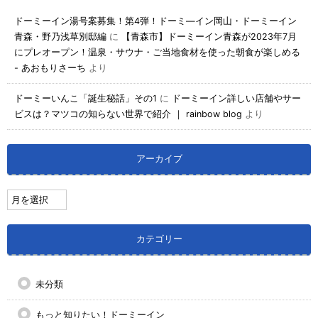
ドーミーイン湯号案募集！第4弾！ドーミ―イン岡山・ドーミーイン
青森・野乃浅草別邸編
に
【青森市】ドーミーイン青森が2023年7月
にプレオープン！温泉・サウナ・ご当地食材を使った朝食が楽しめる
- あおもりさーち
より
ドーミーいんこ「誕生秘話」その1
に
ドーミーイン詳しい店舗やサー
ビスは？マツコの知らない世界で紹介 ｜ rainbow blog
より
アーカイブ
カテゴリー
未分類
もっと知りたい！ドーミーイン