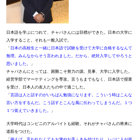
日本語を学ぶにつれて、チャパさんには目標ができた。日本の大学に
入学すること。それも一般入試で。
「
日本の高校生と一緒に日本語で試験を受けて大学に合格するなんて
無理。みんなからそう言われました。だから、絶対入学してやろうと
思いました。
」
チャパさんにとっては、困難こそ努力の源。見事、大学に入学した。
経営学部でマーケティングを専攻。言うもまでもなく、日本語で授業
を受け、日本人の友人たちの中で過ごした。
「
言語は人と話すのがいちばん勉強になります。こういう時はこんな
言い方をするんだ。こう話すとこんな風に伝わってしまうんだ。１つ
１つ覚えていきました。
」
大学時代はコンビニのアルバイトも経験。それがチャパさんの将来に
道筋をつけた。
「
例えば、言われなくてもお箸やお手ふきを付けたり、レジに人が並