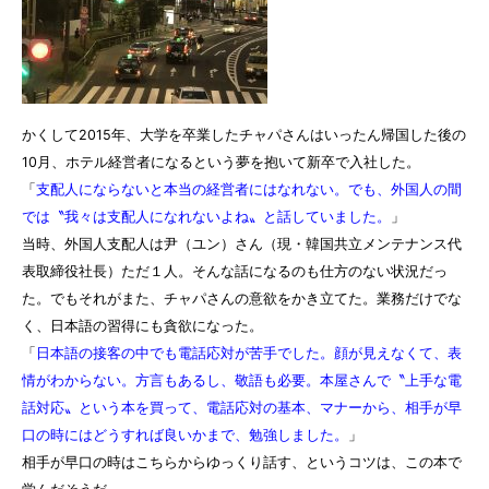
かくして2015年、大学を卒業したチャパさんはいったん帰国した後の
10月、ホテル経営者になるという夢を抱いて新卒で入社した。
「
支配人にならないと本当の経営者にはなれない。でも、外国人の間
では〝我々は支配人になれないよね〟と話していました。
」
当時、外国人支配人は尹（ユン）さん（現・韓国共立メンテナンス代
表取締役社長）ただ１人。そんな話になるのも仕方のない状況だっ
た。でもそれがまた、チャパさんの意欲をかき立てた。業務だけでな
く、日本語の習得にも貪欲になった。
「
日本語の接客の中でも電話応対が苦手でした。顔が見えなくて、表
情がわからない。方言もあるし、敬語も必要。本屋さんで〝上手な電
話対応〟という本を買って、電話応対の基本、マナーから、相手が早
口の時にはどうすれば良いかまで、勉強しました。
」
相手が早口の時はこちらからゆっくり話す、というコツは、この本で