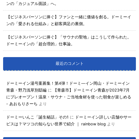
ンの「カジュアル面談」へ。
【ビジネスパーソンに捧ぐ】ファンと一緒に価値を創る。ドーミーイ
ンの「愛される仕組み」と顧客満足の裏側。
【ビジネスパーソンに捧ぐ】「サウナの聖地」はこうして作られた。
ドーミーインの「超合理的」仕事論。
最近のコメント
ドーミーイン湯号案募集！第4弾！ドーミ―イン岡山・ドーミーイン
青森・野乃浅草別邸編
に
【青森市】ドーミーイン青森が2023年7月
にプレオープン！温泉・サウナ・ご当地食材を使った朝食が楽しめる
- あおもりさーち
より
ドーミーいんこ「誕生秘話」その1
に
ドーミーイン詳しい店舗やサー
ビスは？マツコの知らない世界で紹介 ｜ rainbow blog
より