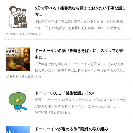
5分で学べる！接客業なら覚えておきたい丁寧な話し
方...
今回のテーマは丁寧な話し方でポイントとなる「正しい敬語」
です。 正しい敬語は、お客様にも好印象。ホテルの評価も...
2025年8月26日 に投稿された
ドーミーイン名物『夜鳴きそば』に、スタッフが夢
中に...
「夜鳴きそばを楽しみにドーミーインを選ぶ。」 そんなお客
様も多いほど、夜鳴きそばはドーミーインを代表する人気サ...
2026年8月4日 に投稿された
ドーミーいんこ「誕生秘話」その1
所属：ドーミーイン(共立メンテナンス) ビジネス・レジャーな
ど旅をサポートするドーミーイン。 ご利用いただく【...
2017年7月19日 に投稿された
ドーミーインが進める休日確保の取り組み