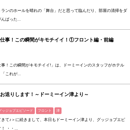
トランのホールを晴れの「舞台」だと思って臨んだり、部屋の清掃をダ
ばった...
仕事！この瞬間がキモチイイ！①フロント編・前編
仕事！この瞬間がキモチイイ!」は、ドーミーインのスタッフがホテル
これが...
お送りします！～ドーミーイン津より～
グッジョブエピソード
フロント
津
てきて♪＞に続きまして、本日もドーミーイン津より、グッジョブエピ
 ・・...