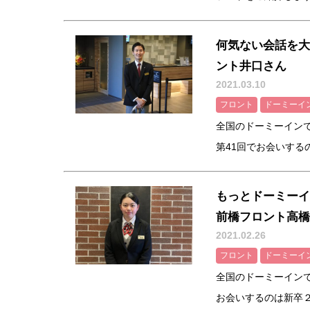
何気ない会話を大
ント井口さん
2021.03.10
フロント
ドーミーイ
全国のドーミーイン
第41回でお会いするの
もっとドーミーイ
前橋フロント高橋
2021.02.26
フロント
ドーミーイ
全国のドーミーインで
お会いするのは新卒２年