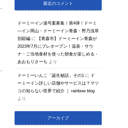
最近のコメント
ドーミーイン湯号案募集！第4弾！ドーミ
―イン岡山・ドーミーイン青森・野乃浅草
別邸編
に
【青森市】ドーミーイン青森が
2023年7月にプレオープン！温泉・サウ
ナ・ご当地食材を使った朝食が楽しめる -
あおもりさーち
より
ドーミーいんこ「誕生秘話」その1
に
ド
ーミーイン詳しい店舗やサービスは？マツ
コの知らない世界で紹介 ｜ rainbow blog
より
アーカイブ