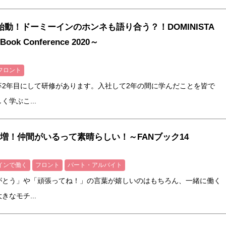
始動！ドーミーインのホンネも語り合う？！DOMINISTA
ook Conference 2020～
フロント
卒2年目にして研修があります。入社して2年の間に学んだことを皆で
学ぶこ...
増！仲間がいるって素晴らしい！～FANブック14
インで働く
フロント
パート・アルバイト
がとう」や「頑張ってね！」の言葉が嬉しいのはもちろん、一緒に働く
なモチ...