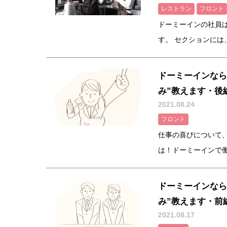
レストラン
フロント
ドーミーインの社員
す。 セクションには、
ドーミーインなら
み”教えます・後
2021.08.24
フロント
仕事の喜びについて
は！ドーミーインで働く
ドーミーインなら
み”教えます・前
2021.08.17