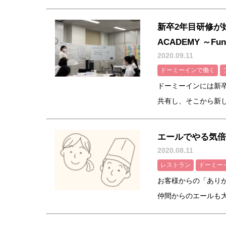
新卒2年目研修が
ACADEMY ～FunB
2020.09.11
ドーミーインで働く
ドーミーインには新
共有し、そこから新しく
エールでやる気倍
2020.08.11
レストラン
ドーミー
お客様からの「あり
仲間からのエールも大き