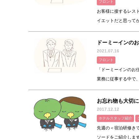
フロント
お客様に接するレス
イエットだと思ってがん
ドーミーインのお
2021.07.16
フロント
「ドーミーインのお
業務に従事する中で、「
お忘れ物も大切に
2017.12.12
ホテルスタッフ紹介
先週の＜宿泊研修き
ソードをご紹介します！