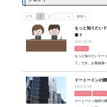
1 / 5
1
2
...
»
最後 »
もっと知りたいド
事？
2022.08.09
フロント
もっと知りたいドー
フ」です。お客様第一の
ドーミーインの開
2022.03.08
レストラン
フロント
ドーミーイン福井の