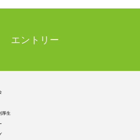
エントリー
会
利厚生
ー
グ