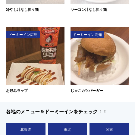
冷やし汁なし担々麺
ヤーコン汁なし担々麺
ドーミーイン広島
ドーミーイン高知
お好みラップ
じゃこカツバーガー
各地のメニュー＆ドーミーインをチェック！！
北海道
東北
関東