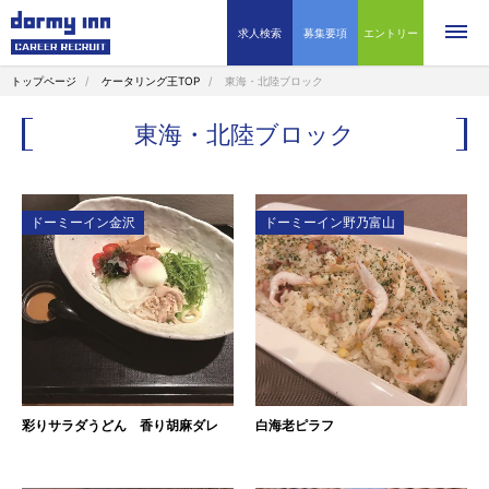
求人検索
募集要項
エントリー
トップページ
ケータリング王TOP
東海・北陸ブロック
東海・北陸ブロック
ドーミーイン金沢
ドーミーイン野乃富山
彩りサラダうどん 香り胡麻ダレ
白海老ピラフ