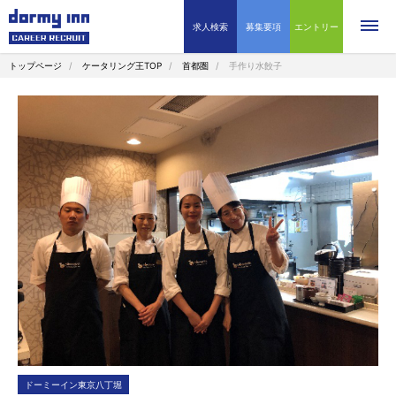
求人検索
募集要項
エントリー
トップページ
ケータリング王TOP
首都圏
手作り水餃子
ドーミーイン東京八丁堀