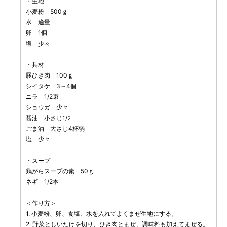
・生地
小麦粉 500ｇ
水 適量
卵 1個
塩 少々
・具材
豚ひき肉 100ｇ
シイタケ 3～4個
ニラ 1/2束
ショウガ 少々
醤油 小さじ1/2
ごま油 大さじ4杯弱
塩 少々
・スープ
鶏がらスープの素 50ｇ
ネギ 1/2本
＜作り方＞
1. 小麦粉、卵、食塩、水を入れてよくまぜ生地にする。
2. 野菜としいたけを切り、ひき肉とまぜ、調味料も加えてまぜる。