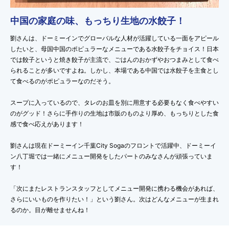
中国の家庭の味、もっちり生地の水餃子！
劉さんは、ドーミーインでグローバルな人材が活躍している一面をアピール
したいと、母国中国のポピュラーなメニューである水餃子をチョイス！日本
では餃子というと焼き餃子が主流で、ごはんのおかずやおつまみとして食べ
られることが多いですよね。しかし、本場である中国では水餃子を主食とし
て食べるのがポピュラーなのだそう。
スープに入っているので、タレのお皿を別に用意する必要もなく食べやすい
のがグッド！さらに手作りの生地は市販のものより厚め、もっちりとした食
感で食べ応えがあります！
劉さんは現在ドーミーイン千葉City Sogaのフロントで活躍中、ドーミーイ
ン八丁堀では一緒にメニュー開発をしたパートのみなさんが頑張っていま
す！
「次にまたレストランスタッフとしてメニュー開発に携わる機会があれば、
さらにいいものを作りたい！」という劉さん。次はどんなメニューが生まれ
るのか。目が離せませんね！