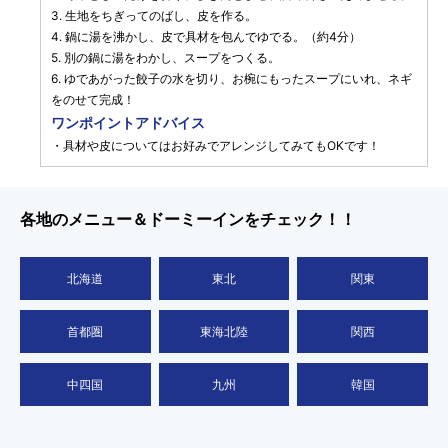
3. 生地をちぎってのばし、皮を作る。
4. 鍋に湯を沸かし、皮で具材を包んでゆでる。（約4分）
5. 別の鍋に湯をわかし、スープをつくる。
6. ゆであがった餃子の水を切り、お椀にもったスープにいれ、ネギ
をのせて完成！
ワンポイントアドバイス
・具材や皮についてはお好みでアレンジしてみてもOKです！
各地のメニュー＆ドーミーインをチェック！！
北海道
東北
関東
首都圏
東海北陸
関西
中四国
九州
韓国