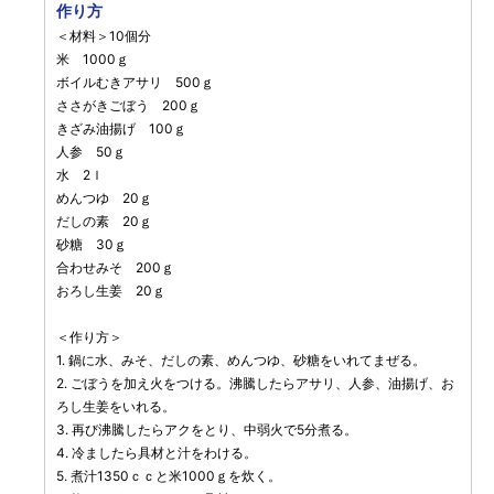
作り方
＜材料＞10個分
米 1000ｇ
ボイルむきアサリ 500ｇ
ささがきごぼう 200ｇ
きざみ油揚げ 100ｇ
人参 50ｇ
水 2ｌ
めんつゆ 20ｇ
だしの素 20ｇ
砂糖 30ｇ
合わせみそ 200ｇ
おろし生姜 20ｇ
＜作り方＞
1. 鍋に水、みそ、だしの素、めんつゆ、砂糖をいれてまぜる。
2. ごぼうを加え火をつける。沸騰したらアサリ、人参、油揚げ、お
ろし生姜をいれる。
3. 再び沸騰したらアクをとり、中弱火で5分煮る。
4. 冷ましたら具材と汁をわける。
5. 煮汁1350ｃｃと米1000ｇを炊く。