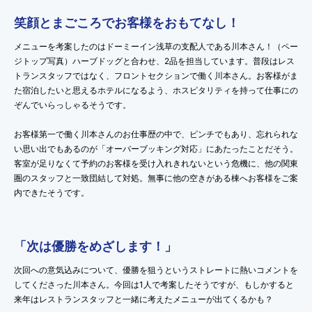
笑顔とまごころでお客様をおもてなし！
メニューを考案したのはドーミーイン浅草の支配人である川本さん！（ペー
ジトップ写真）ハーブドッグと合わせ、2品を担当しています。普段はレス
トランスタッフではなく、フロントセクションで働く川本さん。お客様がま
た宿泊したいと思えるホテルになるよう、ホスピタリティを持って仕事にの
ぞんでいらっしゃるそうです。
お客様第一で働く川本さんのお仕事歴の中で、ピンチでもあり、忘れられな
い思い出でもあるのが「オーバーブッキング対応」にあたったことだそう。
客室が足りなくて予約のお客様を受け入れきれないという危機に、他の関東
圏のスタッフと一致団結して対処。無事に他の空きがある棟へお客様をご案
内できたそうです。
「次は優勝をめざします！」
次回への意気込みについて、優勝を狙うというストレートに熱いコメントを
してくださった川本さん。今回は1人で考案したそうですが、もしかすると
来年はレストランスタッフと一緒に考えたメニューが出てくるかも？