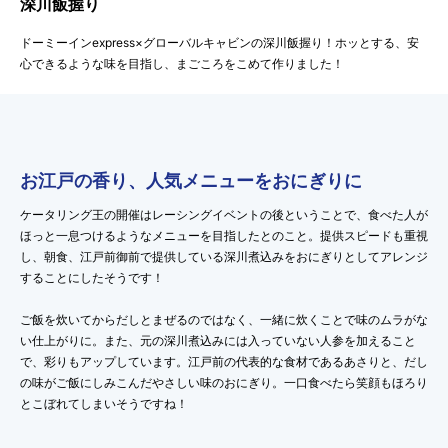
深川飯握り
ドーミーインexpress×グローバルキャビンの深川飯握り！ホッとする、安
心できるような味を目指し、まごころをこめて作りました！
お江戸の香り、人気メニューをおにぎりに
ケータリング王の開催はレーシングイベントの後ということで、食べた人が
ほっと一息つけるようなメニューを目指したとのこと。提供スピードも重視
し、朝食、江戸前御前で提供している深川煮込みをおにぎりとしてアレンジ
することにしたそうです！
ご飯を炊いてからだしとまぜるのではなく、一緒に炊くことで味のムラがな
い仕上がりに。また、元の深川煮込みには入っていない人参を加えること
で、彩りもアップしています。江戸前の代表的な食材であるあさりと、だし
の味がご飯にしみこんだやさしい味のおにぎり。一口食べたら笑顔もほろり
とこぼれてしまいそうですね！