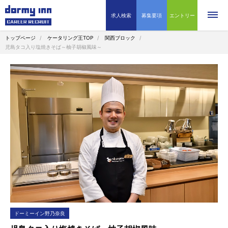
求人検索
募集要項
エントリー
トップページ
ケータリング王TOP
関西ブロック
児島タコ入り塩焼きそば～柚子胡椒風味～
ドーミーイン野乃奈良