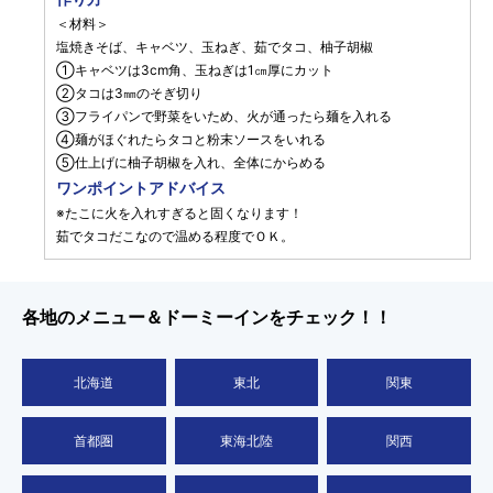
＜材料＞
塩焼きそば、キャベツ、玉ねぎ、茹でタコ、柚子胡椒
①キャベツは3cm角、玉ねぎは1㎝厚にカット
②タコは3㎜のそぎ切り
③フライパンで野菜をいため、火が通ったら麺を入れる
④麺がほぐれたらタコと粉末ソースをいれる
⑤仕上げに柚子胡椒を入れ、全体にからめる
ワンポイントアドバイス
※たこに火を入れすぎると固くなります！
茹でタコだこなので温める程度でＯＫ。
各地のメニュー＆ドーミーインをチェック！！
北海道
東北
関東
首都圏
東海北陸
関西