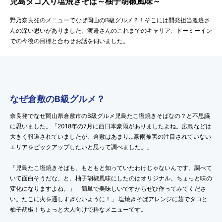
児島タコ入り塩焼きそば～柚子胡椒風味～
野乃奈良発のメニューでなぜ岡山のB級グルメ？！そこには開発担当渡邉さ
んの深い思いがありました。渡邉さんのこれまでのキャリア、ドーミーイン
での今後の目標と合わせお話を伺いました。
なぜ倉敷のB級グルメ？
奈良発でなぜ岡山県倉敷市のB級グルメ児島たこ塩焼きそばなの？と不思議
に思いました。「2018年の7月に西日本豪雨がありましたよね。広島などは
大きく報道されていましたが、倉敷はあまり…豪雨被害の注目されていない
エリアをピックアップしたいと思って調べました。」
「児島たこ塩焼きそばも、もともと知っていたわけじゃないんです。調べて
いて面白そうだな、と。柚子胡椒風味にしたのはオリジナル。ちょっと味の
変化になりますよね。」「簡単で美味しいですからぜひ作ってみてくださ
い。たこに火を通しすぎないように！」 塩焼きそばアレンジに茹でタコと
柚子胡椒！ちょっと大人向けで粋なメニューです。