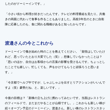
したのがドーミーインです。」
「小さい頃から料理が好きだったんです。テレビの料理番組を見たり。共働
きの両親に代わって食事を作ることもありました。高校3年生のときに自衛
隊に応募したのも、食に関わる職種があると知ったからです」
渡邉さんの今とこれから
ドーミーインで働き始めた時のことを教えてください。「覚悟はしていたけ
れど、思っていたとおり大変でした（笑）」想像していなかったことは？
「思いのほか、自分はお客様からの言葉の影響を受けるんです。ちょっとし
たことでも嬉しい。忙しくても、声をかけてもらうと頑張ろうと思いま
す。」
「今京都でヘルプ中ですが、しゃぶしゃぶを出すとリアクションがいいんで
すよ（笑）豪勢だね、と。楽しいです。」
今後の目標は？「新棟の立ち上げに携わってみたいです。当面はレストラン
のフィールドで。まだまだやることが山積ですし。」これからも新しい棟が
続々オープン予定のドーミーイン。渡邉さん、新しい棟のレストランスタッ