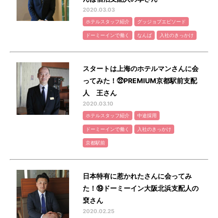
2020.03.03
ホテルスタッフ紹介
グッジョブエピソード
ドーミーインで働く
なんば
入社のきっかけ
スタートは上海のホテルマンさんに会
ってみた！㉒PREMIUM京都駅前支配
人 王さん
2020.03.10
ホテルスタッフ紹介
中途採用
ドーミーインで働く
入社のきっかけ
京都駅前
日本特有に惹かれたさんに会ってみ
た！⑲ドーミーイン大阪北浜支配人の
裵さん
2020.02.25