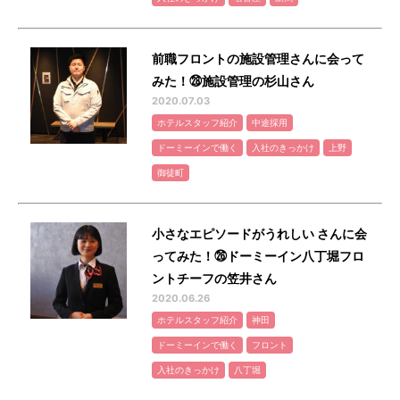
前職フロントの施設管理さんに会って
みた！㉘施設管理の杉山さん
2020.07.03
ホテルスタッフ紹介
中途採用
ドーミーインで働く
入社のきっかけ
上野
御徒町
小さなエピソードがうれしい さんに会
ってみた！㉖ドーミーイン八丁堀フロ
ントチーフの笠井さん
2020.06.26
ホテルスタッフ紹介
神田
ドーミーインで働く
フロント
入社のきっかけ
八丁堀