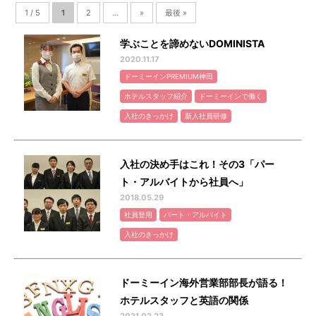
1 / 5
1
2
...
»
最後 »
学ぶことを諦めないDOMINISTA
2020.11.17
ドーミーインPREMIUM神田
ホテルスタッフ紹介
ドーミーインで働く
入社のきっかけ
新人社員研修
入社の決め手はこれ！その3「パー
ト・アルバイトから社員へ」
2018.05.29
社員登用
パート・アルバイト
入社のきっかけ
ドーミーイン海外営業部部長が語る！
ホテルスタッフと英語の関係