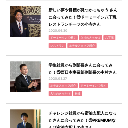
新しい夢や目標が見つかっちゃう さん
に会ってみた！㉗ドーミーイン八丁堀
レストランチーフの小寺さん
2020.06.30
ドーミーインで働く
入社のきっかけ
八丁堀
レストラン
ホテルスタッフ紹介
学生社員から副部長さんに会ってみ
た！㉕西日本事業部副部長の中村さん
2020.03.27
ホテルスタッフ紹介
ドーミーインで働く
入社のきっかけ
難波
チャレンジ社員から宿泊支配人になっ
たさんに会ってみた！⑳PREMIUMな
んば宿泊支配人の李さん