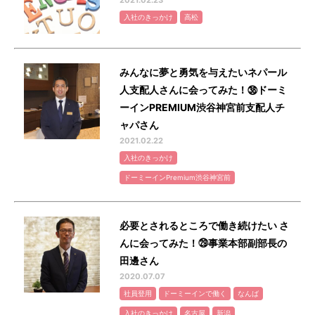
2021.02.23
入社のきっかけ
高松
みんなに夢と勇気を与えたいネパール
人支配人さんに会ってみた！㊳ドーミ
ーインPREMIUM渋谷神宮前支配人チ
ャパさん
2021.02.22
入社のきっかけ
ドーミーインPremium渋谷神宮前
必要とされるところで働き続けたい さ
んに会ってみた！㉙事業本部副部長の
田邊さん
2020.07.07
社員登用
ドーミーインで働く
なんば
入社のきっかけ
名古屋
新潟