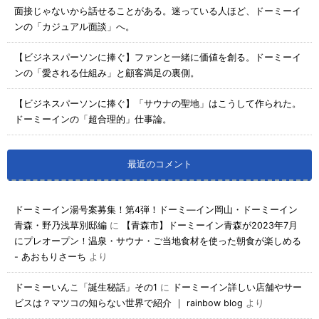
面接じゃないから話せることがある。迷っている人ほど、ドーミーイ
ンの「カジュアル面談」へ。
【ビジネスパーソンに捧ぐ】ファンと一緒に価値を創る。ドーミーイ
ンの「愛される仕組み」と顧客満足の裏側。
【ビジネスパーソンに捧ぐ】「サウナの聖地」はこうして作られた。
ドーミーインの「超合理的」仕事論。
最近のコメント
ドーミーイン湯号案募集！第4弾！ドーミ―イン岡山・ドーミーイン
青森・野乃浅草別邸編
に
【青森市】ドーミーイン青森が2023年7月
にプレオープン！温泉・サウナ・ご当地食材を使った朝食が楽しめる
- あおもりさーち
より
ドーミーいんこ「誕生秘話」その1
に
ドーミーイン詳しい店舗やサー
ビスは？マツコの知らない世界で紹介 ｜ rainbow blog
より